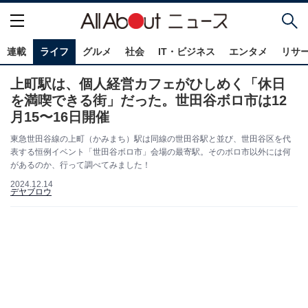
連載
ライフ
グルメ
社会
IT・ビジネス
エンタメ
リサ
上町駅は、個人経営カフェがひしめく「休日
を満喫できる街」だった。世田谷ボロ市は12
月15〜16日開催
東急世田谷線の上町（かみまち）駅は同線の世田谷駅と並び、世田谷区を代
表する恒例イベント「世田谷ボロ市」会場の最寄駅。そのボロ市以外には何
があるのか、行って調べてみました！
2024.12.14
デヤブロウ