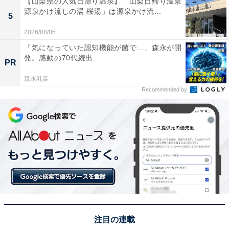
【山梨県の人気日帰り温泉】「山梨日帰り温泉
源泉かけ流しの湯 桜湯」は源泉かけ流...
5
2026/08/05
「気になっていた認知機能が菌で…」森永が開
発。感動の70代続出
PR
森永乳業
Recommended by
平日お昼の人通りは控えめ
上町駅の駅前南側は「
上町銀座会
」という、ちょっとし
た商店街になっています。
注目の連載