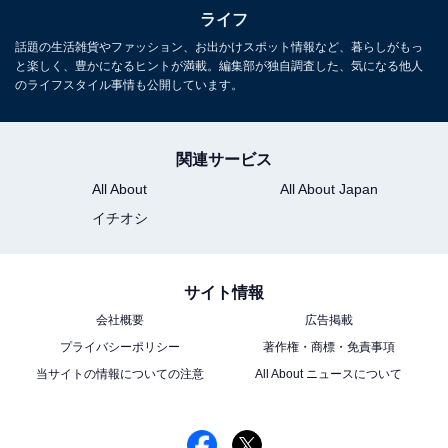
ライフ
話題の生活雑貨やファッション、お出かけスポット情報など、暮らしがもっ
と楽しく、豊かになるヒントが満載。編集部が独自調査した、気になる他人
のライフスタイル事情も公開しています。
関連サービス
All About
All About Japan
イチオシ
こちらも人影はまばらでのんびりした雰囲気
サイト情報
駅から南方向に少し進めば「
ボロ市通り
」の西端です。
会社概要
広告掲載
ここは世田谷通りより道幅も狭く、住宅と交互に年季の
プライバシーポリシー
著作権・商標・免責事項
入った商店が並んでおり、雰囲気が何とものんびりして
当サイトの情報についての注意
All About ニュースについて
います。ここが「ボロ市」開催時には周辺からも人々が
訪れて満員御礼になるので、驚きです。