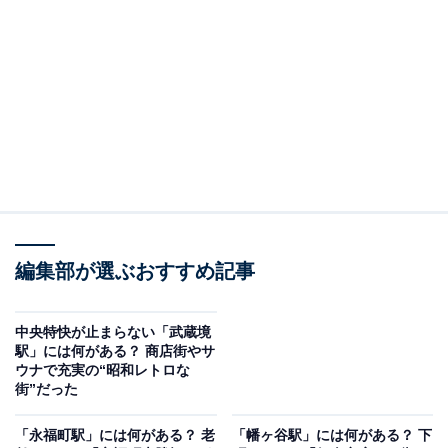
上町駅の家賃相場は駅徒歩10分以内、築年数10年以内で
ワンルームが約8.8万円、1LDKで約14.2万円、2LDKは約
18.4万円となっています（SUUMO、2024年12月2日確
認）。世田谷線内で渋谷側の三軒茶屋駅や西太子堂駅周
辺と比べれば1万円前後安く、逆側の下高井戸駅周辺よ
りは数千円お高めと、線内では中間くらいの相場です。
上町駅の開業は1925年。「上町」という名前は、かつて
世田谷区内にあった「世田谷城」の城下町で、この近辺
編集部が選ぶおすすめ記事
が上宿(上町)と呼ばれていたことに由来するそうです。
中央特快が止まらない「武蔵境
駅」には何がある？ 商店街やサ
ウナで充実の“昭和レトロな
街”だった
「永福町駅」には何がある？ 老
「幡ヶ谷駅」には何がある？ 下