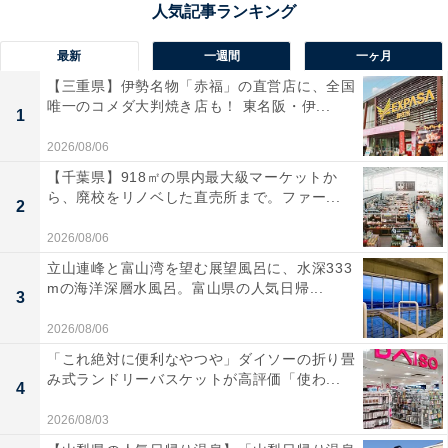
最新
一週間
一ヶ月
【三重県】伊勢名物「赤福」の直営店に、全国
唯一のコメダ大判焼き店も！ 東名阪・伊...
1
2026/08/06
上町駅の入口はボックス型
【千葉県】918㎡の県内最大級マーケットか
ら、廃校をリノベした直売所まで。ファー...
2
上町駅はホームこそ路面電車らしい簡素な造りですが、
駅舎の方はシャープな四角型でなかなかに立派。上り線
2026/08/06
と下り線でホームがやや離れているので、「目的駅を乗
立山連峰と富山湾を望む展望風呂に、水深333
mの海洋深層水風呂。富山県の人気日帰...
り過ごしてしまったので戻りたい！」という場合に、上
3
町駅でUターンしようとすると少し大変かもしれませ
2026/08/06
ん。
「これ絶対に便利なやつや」ダイソーの折り畳
み式ランドリーバスケットが高評価「使わ...
4
2026/08/03