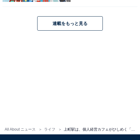
連載をもっと見る
スーパーやドラッグストア以外でまとめ買いしたいときは、近隣の街へ行っ
たほうが吉
このほか駅周辺には「
ココカラファイン
」や「
どらっ
ぐ ぱぱす
」などのドラッグストア以外に量販店はなく、
主に世田谷通り沿いに個人商店や飲食店が並んでいま
す。
All About ニュース
ライフ
上町駅は、個人経営カフェがひしめく「休日を満喫できる街」だった。世田谷ボロ市は12月15〜16日開催