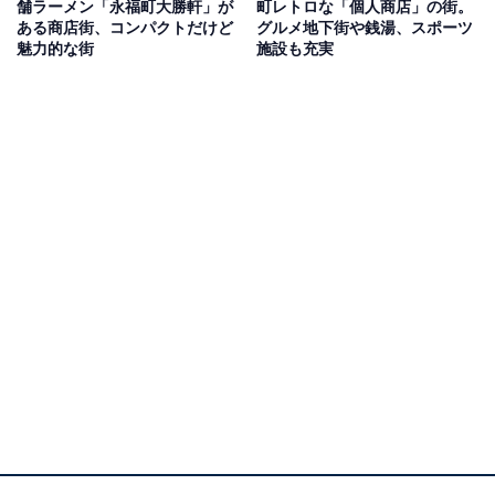
舗ラーメン「永福町大勝軒」が
町レトロな「個人商店」の街。
ある商店街、コンパクトだけど
グルメ地下街や銭湯、スポーツ
魅力的な街
施設も充実
「ボロ市」会場となる通りは、代官屋敷＆博物館
も見どころ