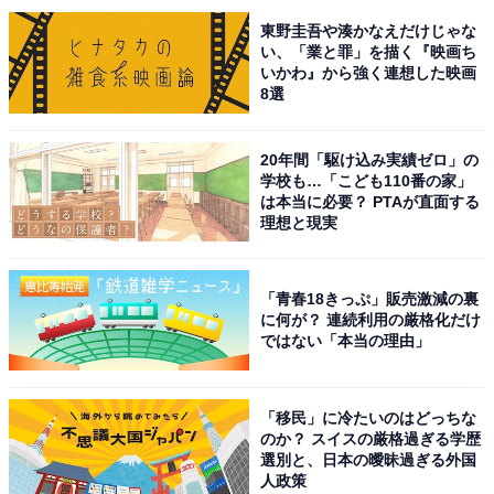
東野圭吾や湊かなえだけじゃな
い、「業と罪」を描く『映画ち
いかわ』から強く連想した映画
8選
20年間「駆け込み実績ゼロ」の
学校も…「こども110番の家」
は本当に必要？ PTAが直面する
理想と現実
「Ozeki」の看板が実にご立派！
上町駅と世田谷通りを挟んで反対側にあるのは、安い青
「青春18きっぷ」販売激減の裏
果類の品ぞろえで有名なスーパー「
オオゼキ
」。ほかの
に何が？ 連続利用の厳格化だけ
ではない「本当の理由」
街にあるオオゼキと比べても
店舗規模はかなり大きく、
食品類のバラエティーが非常に豊か！
日用品や消耗品も
ある程度取り扱っているので、上町で暮らすとなるとこ
「移民」に冷たいのはどっちな
こを頻繁に使うことになりそうです。
のか？ スイスの厳格過ぎる学歴
選別と、日本の曖昧過ぎる外国
人政策