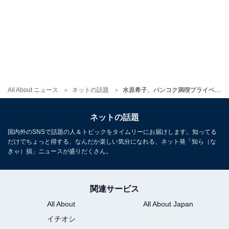
All About ニュース
ネットの話題
水原希子、バンコク満喫プライベート？ ショット公開！ 「ようこそタイへ！！！」ファン歓喜
ネットの話題
国内外のSNSで話題の人＆トピックをタイムリーにお届けします。知ってる
だけでちょっと得する、なんだか楽しい気分になれる、ネット発「知ら（な
きゃ）損」ニュースが盛りだくさん。
関連サービス
All About
All About Japan
イチオシ