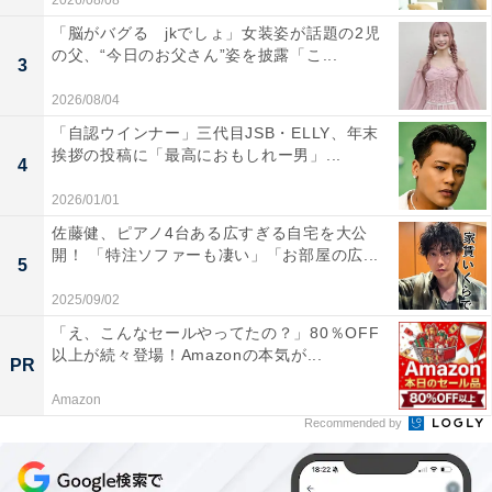
2026/08/08
「脳がバグる jkでしょ」女装姿が話題の2児
の父、“今日のお父さん”姿を披露「こ...
3
2026/08/04
「自認ウインナー」三代目JSB・ELLY、年末
挨拶の投稿に「最高におもしれー男」...
4
2026/01/01
佐藤健、ピアノ4台ある広すぎる自宅を大公
開！ 「特注ソファーも凄い」「お部屋の広...
5
2025/09/02
「え、こんなセールやってたの？」80％OFF
以上が続々登場！Amazonの本気が...
PR
Amazon
Recommended by