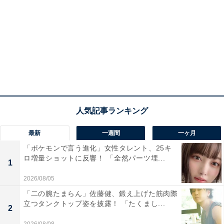
最新
一週間
一ヶ月
「ポケモンで言う進化」女性タレント、25キ
ロ増量ショットに反響！ 「全然パーツ埋...
1
2026/08/05
「二の腕たまらん」佐藤健、鍛え上げた筋肉際
立つタンクトップ姿を披露！ 「たくまし...
2