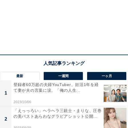
最新
一週間
一ヶ月
登録者60万超の夫婦YouTuber、妊活1年を経
て妻が夫の言葉に涙。「俺の人生...
1
2023/10/06
「えっっろい」ヘラヘラ三銃士・まりな、圧巻
の美バストあらわなグラビアショット公開...
2