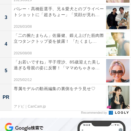
2023/09/29
バレー・髙橋藍選手、兄＆愛犬とのプライベー
トショットに「超きちょー」「笑顔が見れ...
3
2026/03/08
「二の腕たまらん」佐藤健、鍛え上げた筋肉際
立つタンクトップ姿を披露！ 「たくまし...
4
2026/08/08
「お若いですね」平子理沙、85歳迎えた美し
過ぎる母親の姿に反響！「ママめちゃきゅ...
5
2025/02/12
専属モデルの動画編集の裏側をチラ見せ♡
PR
アドビ｜CanCam.jp
Recommended by