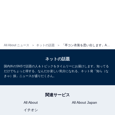
All About ニュース
ネットの話題
「卒コン衣装を思い出します」AKB衣装担当、豪華ウエディングドレスを公開！ 「色味が言い訳Maybe」
ネットの話題
国内外のSNSで話題の人＆トピックをタイムリーにお届けします。知ってる
だけでちょっと得する、なんだか楽しい気分になれる、ネット発「知ら（な
きゃ）損」ニュースが盛りだくさん。
関連サービス
All About
All About Japan
イチオシ