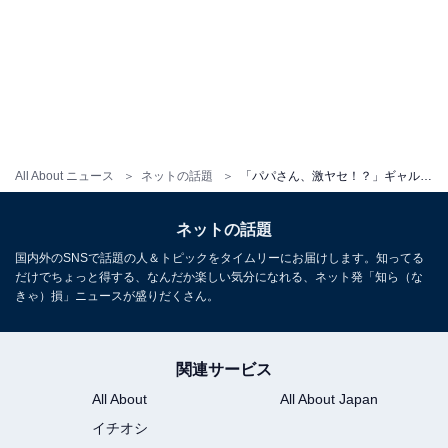
All About ニュース
ネットの話題
「パパさん、激ヤセ！？」ギャル曽根、イケメン夫の顔出しショットに反響！ 「ジョニーディップみたい」
ネットの話題
国内外のSNSで話題の人＆トピックをタイムリーにお届けします。知ってる
だけでちょっと得する、なんだか楽しい気分になれる、ネット発「知ら（な
きゃ）損」ニュースが盛りだくさん。
関連サービス
All About
All About Japan
イチオシ