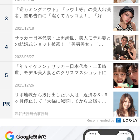
2023/08/04
「逆カミングアウト」『ラヴ上等』の美人出演
者、整形告白に「潔くてカッコよ！」「好...
3
2025/12/18
サッカー日本代表・上田綺世、美人モデル妻と
の結婚式ショット披露！ 「美男美女」「...
4
2023/06/27
「年々イケメン」サッカー日本代表・上田綺
世、モデル美人妻とのクリスマスショットに...
5
2025/12/26
リボ地獄から抜け出したい人は、返済を3～6
ヶ月停止して『大幅に減額してから返済す...
PR
渋谷法務総合事務所
Recommended by