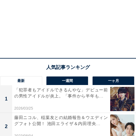
最新
一週間
一ヶ月
「犯罪者もアイドルできるんやな」デビュー前
の男性アイドルが炎上。「事件から半年も...
1
2026/03/25
藤田ニコル、稲葉友との結婚報告＆ウエディン
グフォト公開！ 池田エライザ＆内田理央...
2