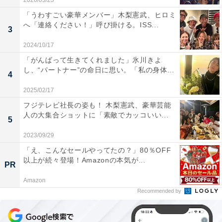
2026/03/25
「うわすごい豪華メンバー」木梨憲武、ヒロミ
へ「連絡ください！」呼び掛ける。ISS...
3
2024/10/17
「がんばって生きてくれました」氷川きよ
し、“パートナー”の命日に思い。「私の身体...
4
2025/02/17
フジテレビ社長の姿も！ 木梨憲武、豪華芸能
人の大集合ショットに「素敵でカッコいい...
5
2023/09/29
「え、こんなセールやってたの？」80％OFF
以上が続々登場！Amazonの本気が...
PR
Amazon
Recommended by