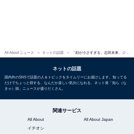
All About ニュース
ネットの話題
「顔が小さすぎる」志田未来、ジャンボ梨と顔の比較ショットに反響！ 「サイズ感が分からない」
ネットの話題
国内外のSNSで話題の人＆トピックをタイムリーにお届けします。知ってる
だけでちょっと得する、なんだか楽しい気分になれる、ネット発「知ら（な
きゃ）損」ニュースが盛りだくさん。
関連サービス
All About
All About Japan
イチオシ