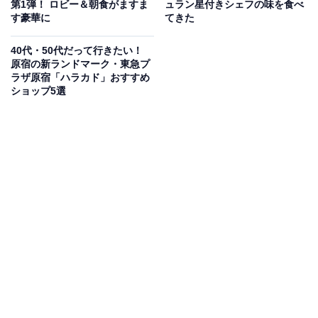
第1弾！ ロビー＆朝食がますま
ュラン星付きシェフの味を食べ
す豪華に
てきた
40代・50代だって行きたい！
原宿の新ランドマーク・東急プ
ラザ原宿「ハラカド」おすすめ
ショップ5選
上から一皿目。オレンジ色のスイーツが「パンナコッタ 紅まどんな ジュ
レ」
・ブッシュ ド ノエル
・パンナコッタ 紅まどんな ジュレ
・ピスタチオ ラズベリー ブラウニー
上から二皿目