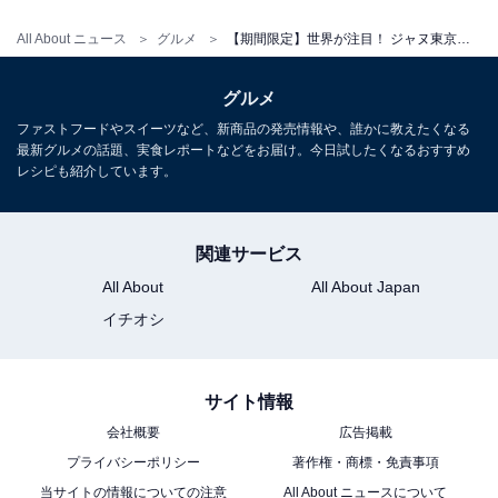
All About ニュース
グルメ
【期間限定】世界が注目！ ジャヌ東京の初クリスマスアフタヌーンティー
グルメ
ファストフードやスイーツなど、新商品の発売情報や、誰かに教えたくなる
最新グルメの話題、実食レポートなどをお届け。今日試したくなるおすすめ
レシピも紹介しています。
セイボリーでさらにクリスマスらしさを満喫
関連サービス
一方セイボリー（甘くない軽食）を手掛けたインルーム
All About
All About Japan
ダイニング料理長の吉田行孝シェフは、「スイーツに合
イチオシ
うものを作ったので、箸休め的に楽しんでいただけれ
ば」とコメントされましたが、キャビアやオマール海
サイト情報
老、牛肉を使ったゴージャスなメニューでどれも存在感
会社概要
広告掲載
大！ クリスマスを感じさせるしっかりとした味わいで、
プライバシーポリシー
著作権・商標・免責事項
味わいもおなかも大満足です。
当サイトの情報についての注意
All About ニュースについて