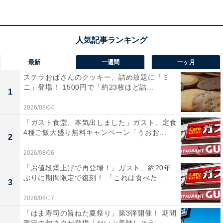
最新
一週間
一ヶ月
ステラおばさんのクッキー、詰め放題に「ミ
ニ」登場！ 1500円で「約23枚ほど詰...
1
2026/08/04
「ガスト食堂、本気出しました」ガスト、定食
4種ご飯大盛り無料キャンペーン「うおお...
2
上から二皿目。手前右側がグランプリを受賞したシェフが作る「シュトーレ
ン」
2026/08/06
「お値段爆上げで再登場！」ガスト、約20年
・シュトーレン
ぶりに期間限定で復刻！ 「これは食べた...
3
・タルト ショコラ
・イチゴムース
2026/06/17
「はま寿司の旨ねた夏祭り」第3弾開催！ 期間