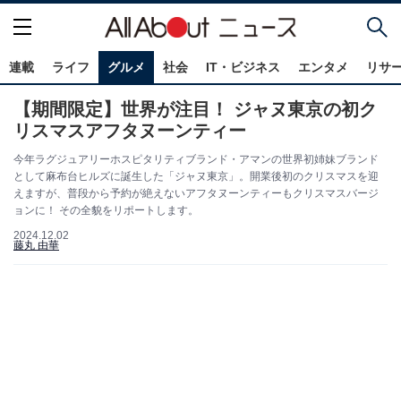
連載
ライフ
グルメ
社会
IT・ビジネス
エンタメ
リサ
【期間限定】世界が注目！ ジャヌ東京の初ク
リスマスアフタヌーンティー
今年ラグジュアリーホスピタリティブランド・アマンの世界初姉妹ブランド
として麻布台ヒルズに誕生した「ジャヌ東京」。開業後初のクリスマスを迎
えますが、普段から予約が絶えないアフタヌーンティーもクリスマスバージ
ョンに！ その全貌をリポートします。
2024.12.02
藤丸 由華