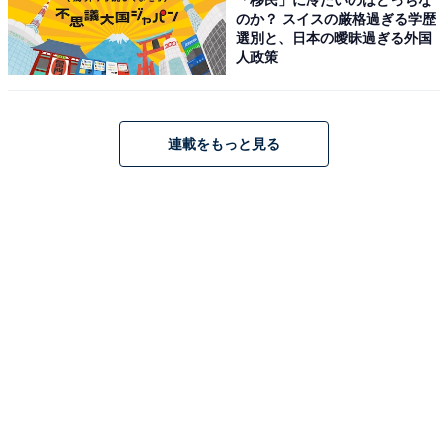
のか？ スイスの厳格過ぎる学歴
「紅まどんな」のジューシーで滑らかな果肉を存分に生
選別と、日本の曖昧過ぎる外国
かしたパンナコッタは、甘いものが続く中さっぱり爽快
人政策
な気分にさせてくれるスイーツです。
そしてクリスマスに欠かせないシュトーレンは、約10年
連載をもっと見る
前「メープルスイーツコンテスト」でグランプリに輝い
た野口シェフの特別メニュー。マジパン（粉末にしたア
ーモンドと砂糖を混ぜたもの）をメープル味にし、味が
いきわたるようにロールケーキ状にしたという野口シェ
フのアイデアが詰まった一品です。