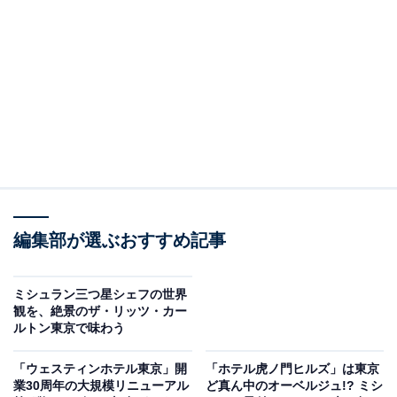
す。すでに予約が埋まりつつある注目のアフヌンを、ひ
と足お先に味わってきました。
ジャヌ東京初のクリスマスアフヌンはカラフル！
こちらが2024年のクリスマスシーズンにお目見えする、
ジャヌ東京のクリスマス アフタヌーンティー。この時期
ならではの浮き立つ気持ちを盛り上げてくれる、カラフ
ルなアフヌンです！
編集部が選ぶおすすめ記事
上から一皿目
ミシュラン三つ星シェフの世界
観を、絶景のザ・リッツ・カー
ルトン東京で味わう
「ウェスティンホテル東京」開
「ホテル虎ノ門ヒルズ」は東京
業30周年の大規模リニューアル
ど真ん中のオーベルジュ!? ミシ