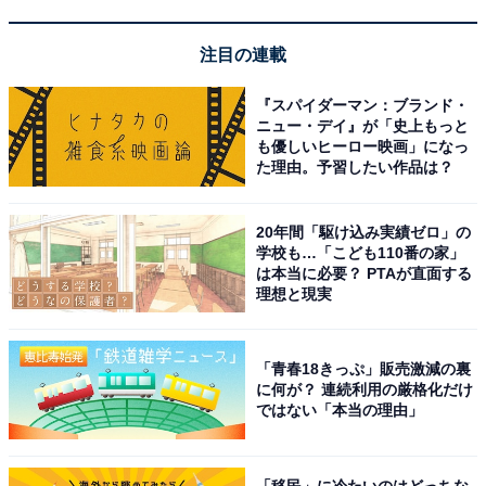
注目の連載
『スパイダーマン：ブランド・
ニュー・デイ』が「史上もっと
も優しいヒーロー映画」になっ
た理由。予習したい作品は？
「旬」「グランプリ」のメニューを味わえる
20年間「駆け込み実績ゼロ」の
学校も…「こども110番の家」
スイーツを手掛けた野口ゆきえシェフは、ペストリーシ
は本当に必要？ PTAが直面する
理想と現実
ョップのウィンドーの中を宝石箱のような華やかさにし
てしまうお菓子の達人。都内をはじめ宮古島や日光な
ど、これまで数々のラグジュアリーホテルでペストリー
「青春18きっぷ」販売激減の裏
に何が？ 連続利用の厳格化だけ
シェフを務めてきました。 各地で旬を大切にしたスイー
ではない「本当の理由」
ツ作りをし、デパ地下で珍しいフルーツを探すのが趣味
という野口シェフイチオシの一品は「パンナコッタ 紅ま
どんな ジュレ」。愛媛生まれの希少なかんきつ系品種
「移民」に冷たいのはどっちな