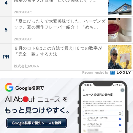
限定の旬ネタが登場「だいぶ美味しそう...
上から三皿目
4
・牛肉のタルタル
2026/08/05
・鴨のスモークとオレンジのカナッペ
「夏にぴったりで大変美味でした」ハーゲンダ
ッツ、夏の新作フレーバー紹介！ 「めち...
・ヴィーガンタルト彩野菜のマティニヨンサラダ
5
・オマール海老 キャビア サーモンムース
2026/08/06
８月のロト6はこの方法で買え!!６つの数字が
スコーン
『完全一致』する方法
PR
・プレーン、柚子のスコーン
株式会社MURA
（豆乳ホイップ、ビーツとオレンジ餡、麹蜜、苺ジャ
Recommended by
ム）