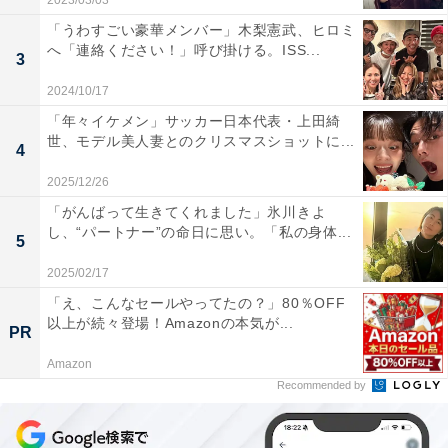
2023/03/03
「うわすごい豪華メンバー」木梨憲武、ヒロミ
へ「連絡ください！」呼び掛ける。ISS...
3
2024/10/17
「年々イケメン」サッカー日本代表・上田綺
世、モデル美人妻とのクリスマスショットに...
4
2025/12/26
「がんばって生きてくれました」氷川きよ
し、“パートナー”の命日に思い。「私の身体...
5
2025/02/17
「え、こんなセールやってたの？」80％OFF
以上が続々登場！Amazonの本気が...
PR
Amazon
Recommended by