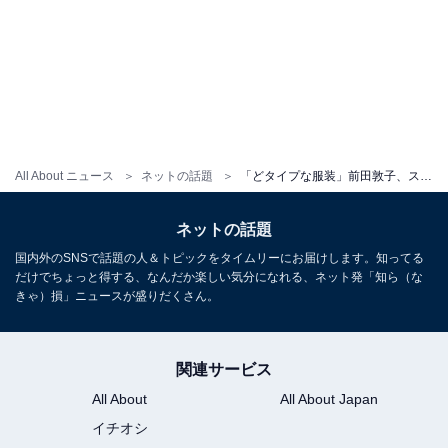
All About ニュース
ネットの話題
「どタイプな服装」前田敦子、スタイル抜群ジャケットコーデ公開！ 「私服見られるのめちゃくちゃ嬉しい」
ネットの話題
国内外のSNSで話題の人＆トピックをタイムリーにお届けします。知ってる
だけでちょっと得する、なんだか楽しい気分になれる、ネット発「知ら（な
きゃ）損」ニュースが盛りだくさん。
関連サービス
All About
All About Japan
イチオシ