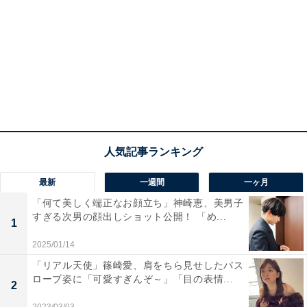
最新
一週間
一ヶ月
「何て美しく端正なお顔立ち」神崎恵、美男子
すぎる次男の顔出しショット公開！ 「め...
1
2025/01/14
「リアル天使」篠崎愛、肩をちら見せしたバス
ローブ姿に「可愛すぎんぞ～」「目の表情...
2