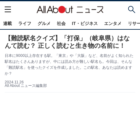
連載
ライフ
グルメ
社会
IT・ビジネス
エンタメ
リサ
【難読駅名クイズ】「打保」（岐阜県）はな
んて読む？ 正しく読むと生き物の名前に！
日本に9000以上存在する駅。「東京」や「大阪」など、名前がよく知られた
駅名はたくさんありますが、中には読み方が難しい駅名も。今回は、そんな
「難読駅名」を使ったクイズを作成しました。この駅名、あなたは読めます
か？
2024.11.26
All About ニュース編集部