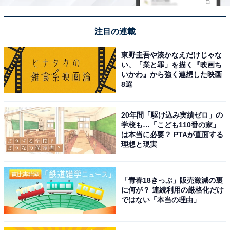
注目の連載
東野圭吾や湊かなえだけじゃな
い、「業と罪」を描く『映画ち
いかわ』から強く連想した映画
8選
20年間「駆け込み実績ゼロ」の
学校も…「こども110番の家」
は本当に必要？ PTAが直面する
理想と現実
「青春18きっぷ」販売激減の裏
に何が？ 連続利用の厳格化だけ
ではない「本当の理由」