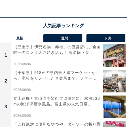
最新
一週間
一ヶ月
【三重県】伊勢名物「赤福」の直営店に、全国
唯一のコメダ大判焼き店も！ 東名阪・伊...
1
2026/08/06
【千葉県】918㎡の県内最大級マーケットか
ら、廃校をリノベした直売所まで。ファー...
2
2026/08/06
立山連峰と富山湾を望む展望風呂に、水深333
mの海洋深層水風呂。富山県の人気日帰...
3
2026/08/06
「これ絶対に便利なやつや」ダイソーの折り畳