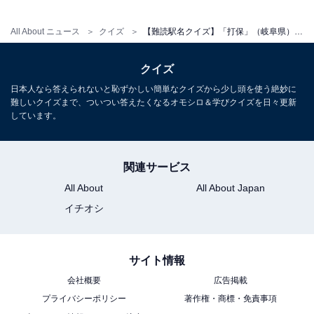
All About ニュース
クイズ
【難読駅名クイズ】「打保」（岐阜県）はなんて読む？ 正しく読むと生き物の名前に！
クイズ
日本人なら答えられないと恥ずかしい簡単なクイズから少し頭を使う絶妙に
難しいクイズまで、ついつい答えたくなるオモシロ＆学びクイズを日々更新
しています。
関連サービス
All About
All About Japan
イチオシ
サイト情報
会社概要
広告掲載
プライバシーポリシー
著作権・商標・免責事項