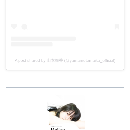
A post shared by 山本舞香 (@yamamotomaika_official)