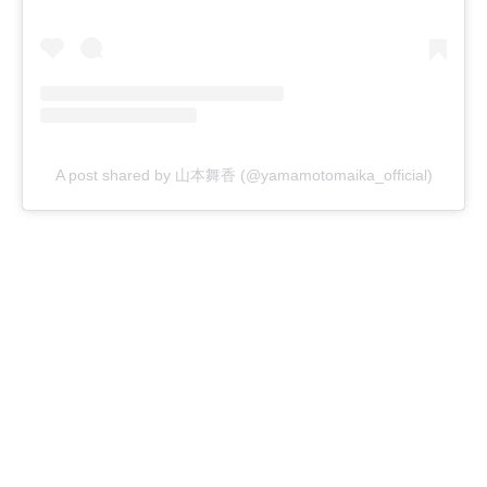
A post shared by 山本舞香 (@yamamotomaika_official)