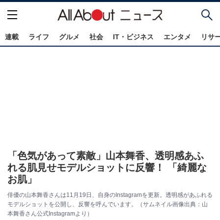
連載
ライフ
グルメ
社会
IT・ビジネス
エンタメ
リサ
「色気があって素敵」山本舞香、透明感あふ
れる肌見せモデルショットに反響！ 「綺麗な
お肌」
俳優の山本舞香さんは11月19日、自身のInstagramを更新。透明感があふれる
モデルショットを公開し、反響を呼んでいます。（サムネイル画像出典：山
本舞香さん公式Instagramより）