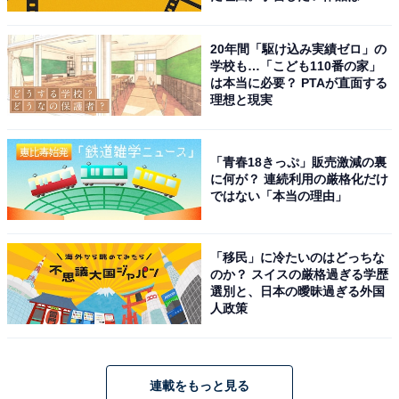
20年間「駆け込み実績ゼロ」の
学校も…「こども110番の家」
は本当に必要？ PTAが直面する
理想と現実
「青春18きっぷ」販売激減の裏
に何が？ 連続利用の厳格化だけ
ではない「本当の理由」
「移民」に冷たいのはどっちな
のか？ スイスの厳格過ぎる学歴
選別と、日本の曖昧過ぎる外国
人政策
連載をもっと見る