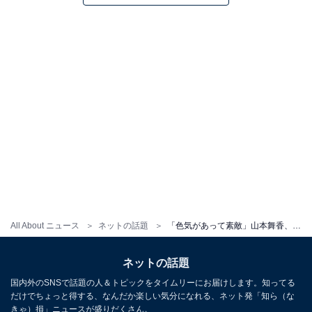
All About ニュース
ネットの話題
「色気があって素敵」山本舞香、透明感あふれる肌見せモデルショットに反響！ 「綺麗なお肌」
ネットの話題
国内外のSNSで話題の人＆トピックをタイムリーにお届けします。知ってる
だけでちょっと得する、なんだか楽しい気分になれる、ネット発「知ら（な
きゃ）損」ニュースが盛りだくさん。