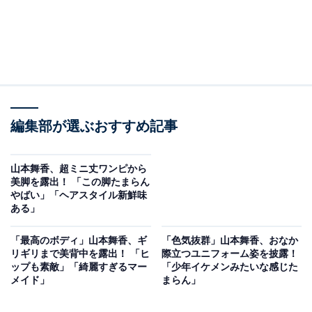
編集部が選ぶおすすめ記事
山本舞香、超ミニ丈ワンピから
美脚を露出！ 「この脚たまらん
やばい」「ヘアスタイル新鮮味
ある」
「最高のボディ」山本舞香、ギ
「色気抜群」山本舞香、おなか
リギリまで美背中を露出！ 「ヒ
際立つユニフォーム姿を披露！
ップも素敵」「綺麗すぎるマー
「少年イケメンみたいな感じた
メイド」
まらん」