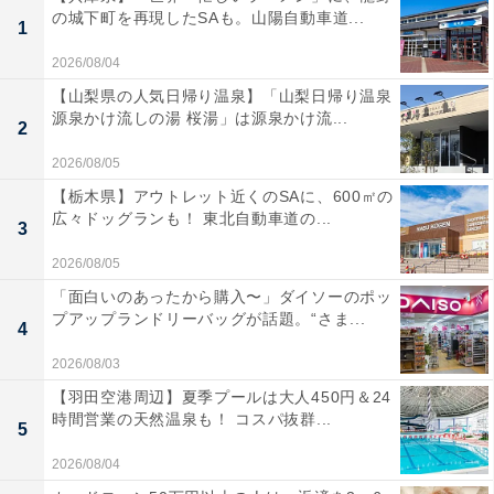
の城下町を再現したSAも。山陽自動車道...
1
2026/08/04
【山梨県の人気日帰り温泉】「山梨日帰り温泉
源泉かけ流しの湯 桜湯」は源泉かけ流...
2
2026/08/05
【栃木県】アウトレット近くのSAに、600㎡の
広々ドッグランも！ 東北自動車道の...
3
2026/08/05
「面白いのあったから購入〜」ダイソーのポッ
プアップランドリーバッグが話題。“さま...
4
2026/08/03
【羽田空港周辺】夏季プールは大人450円＆24
時間営業の天然温泉も！ コスパ抜群...
5
2026/08/04