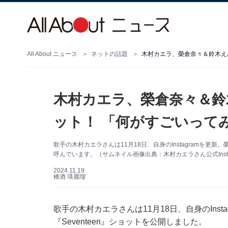
All About ニュース
ネットの話題
木村カエラ、榮倉奈々＆鈴木
ット！ 「何がすごいって
歌手の木村カエラさんは11月18日、自身のInstagramを更新
呼んでいます。（サムネイル画像出典：木村カエラさん公式Insta
2024.11.19
橋酒 瑛麗瑠
歌手の木村カエラさんは11月18日、自身のIns
『Seventeen』ショットを公開しました。