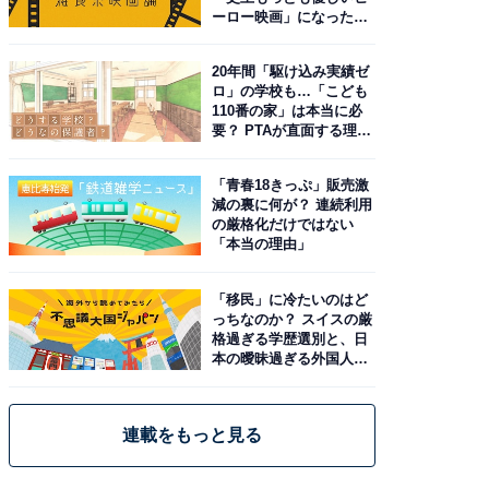
ーロー映画」になった理
由。予習したい作品は？
20年間「駆け込み実績ゼ
ロ」の学校も…「こども
110番の家」は本当に必
要？ PTAが直面する理想
と現実
「青春18きっぷ」販売激
減の裏に何が？ 連続利用
の厳格化だけではない
「本当の理由」
「移民」に冷たいのはど
っちなのか？ スイスの厳
格過ぎる学歴選別と、日
本の曖昧過ぎる外国人政
策
連載をもっと見る