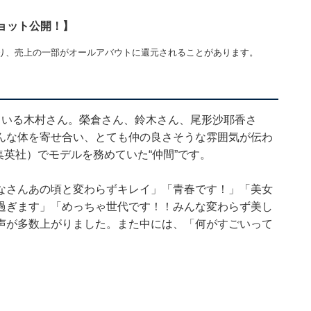
ショット公開！】
り、売上の一部がオールアバウトに還元されることがあります。
ている木村さん。榮倉さん、鈴木さん、尾形沙耶香さ
んな体を寄せ合い、とても仲の良さそうな雰囲気が伝わ
（集英社）でモデルを務めていた“仲間”です。
なさんあの頃と変わらずキレイ」「青春です！」「美女
過ぎます」「めっちゃ世代です！！みんな変わらず美し
声が多数上がりました。また中には、「何がすごいって