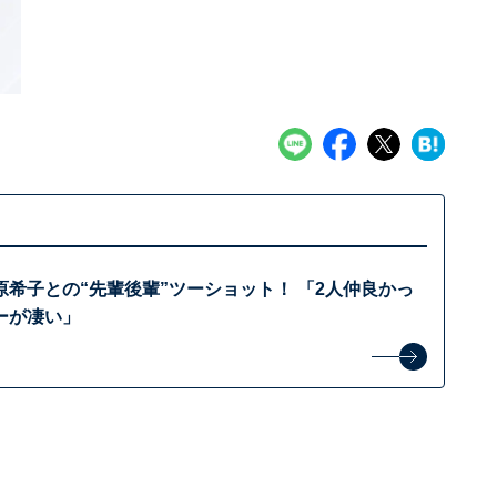
希子との“先輩後輩”ツーショット！ 「2人仲良かっ
ーが凄い」