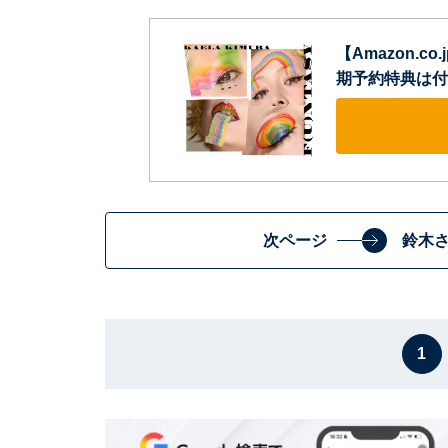
【Amazon.co.j
期予約特典は付
次ページ
鈴木さ
1