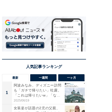
最新
一週間
一ヶ月
阿波みなみ、ディズニー訪問
「さす
も「ガチで帰りたい」吐露。
は」高
1
1
「これは帰りたいw」「なん
災地を
ち...
「カ...
2025/06/19
2026/08/0
女装姿が話題の2児の父親、
「女の