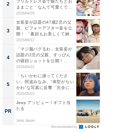
フリルドレス姿で娘たちとお
介、バ
2
2
ままごと「なんて可愛くて平
らのプレ
和...
愛...
2026/04/20
2026/08/0
女装姿が話題の47歳2児の父
「好感
親、ビフォーアフター姿を公
や、“マ
3
3
開！ 「素顔もお美しくて納...
画変更
財...
2025/06/12
2026/07/3
「マジ脳バグるわ」女装姿が
「脚が
話題の2児の父親、すっぴん
横川尚
4
4
の寝顔ショットを公開！
ムキな姿
「ど...
刃...
2026/04/22
2026/08/0
「ちいかわに謝ってくださ
「2人と
い」阿波みなみ、“体型がちい
團十郎
5
5
かわ”な写真に反響「完全に
「後ろ
一...
「...
2025/05/15
2026/08/0
Jeep アソビュー！ギフト当
【毎日変
たる
ムセー
PR
PR
Jeep Japan
Amazon
Recommended by