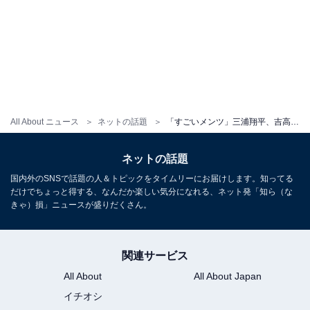
All About ニュース
ネットの話題
「すごいメンツ」三浦翔平、吉高由里子ら大河『光る君へ』俳優とゴルフへ！ 「豪華すぎる顔ぶれ」
ネットの話題
国内外のSNSで話題の人＆トピックをタイムリーにお届けします。知ってる
だけでちょっと得する、なんだか楽しい気分になれる、ネット発「知ら（な
きゃ）損」ニュースが盛りだくさん。
関連サービス
All About
All About Japan
イチオシ