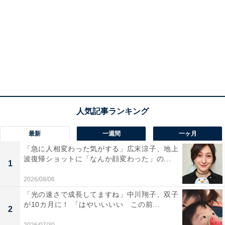
最新
一週間
一ヶ月
「急に人相変わった気がする」広末涼子、地上
波復帰ショットに「なんか顔変わった」の...
1
2026/08/06
「光の速さで成長してますね」中川翔子、双子
が10カ月に！ 「はやいいいい この前...
2