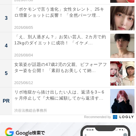
2026/07/30
「ポケモンで言う進化」女性タレント、25キ
ロ増量ショットに反響！ 「全然パーツ埋...
3
2026/08/05
「え、別人過ぎん？」お笑い芸人、2カ月で約
12kgのダイエットに成功！ 「イケメ...
4
2026/08/04
女装姿が話題の47歳2児の父親、ビフォーアフ
ター姿を公開！ 「素顔もお美しくて納...
5
2025/06/12
リボ地獄から抜け出したい人は、返済を3～6
ヶ月停止して『大幅に減額してから返済す...
PR
渋谷法務総合事務所
Recommended by