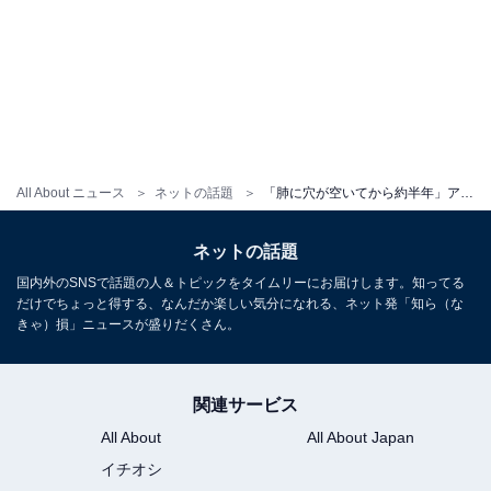
All About ニュース
ネットの話題
「肺に穴が空いてから約半年」アインシュタイン河井、肺膿瘍からの回復を報告。「良かった」と安堵の声
ネットの話題
国内外のSNSで話題の人＆トピックをタイムリーにお届けします。知ってる
だけでちょっと得する、なんだか楽しい気分になれる、ネット発「知ら（な
きゃ）損」ニュースが盛りだくさん。
関連サービス
All About
All About Japan
イチオシ