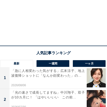
最新
一週間
一ヶ月
「急に人相変わった気がする」広末涼子、地上
波復帰ショットに「なんか顔変わった」の...
1
2026/08/06
「光の速さで成長してますね」中川翔子、双子
が10カ月に！ 「はやいいいい この前...
2