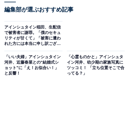
編集部が選ぶおすすめ記事
アインシュタイン稲田、生配信
で被害者に謝罪。「僕のセキュ
リティが甘くて」「被害に遭わ
れた方には本当に申し訳ござい
ません」
「いい夫婦」アインシュタイン
「心霊ものかと」アインシュタ
河井、近藤春菜との“結婚式シ
イン河井、幼少期の家族写真に
ョット”に「え！お似合い！」
ツッコミ！ 「立ち位置そこで合
と反響！
ってる？」