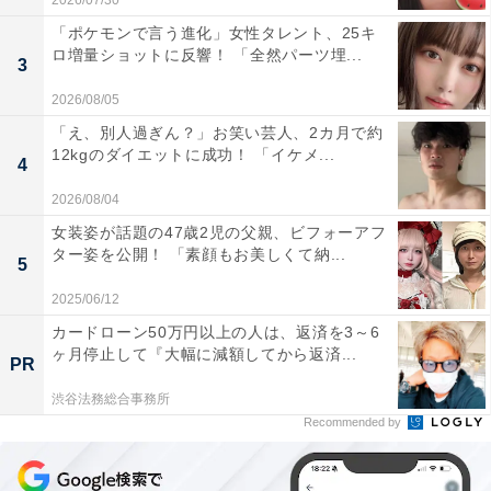
2026/07/30
「ポケモンで言う進化」女性タレント、25キ
ロ増量ショットに反響！ 「全然パーツ埋...
3
2026/08/05
「え、別人過ぎん？」お笑い芸人、2カ月で約
12kgのダイエットに成功！ 「イケメ...
4
2026/08/04
女装姿が話題の47歳2児の父親、ビフォーアフ
ター姿を公開！ 「素顔もお美しくて納...
5
2025/06/12
カードローン50万円以上の人は、返済を3～6
ヶ月停止して『大幅に減額してから返済...
PR
渋谷法務総合事務所
Recommended by