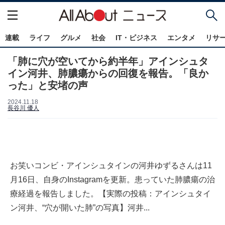
連載
ライフ
グルメ
社会
IT・ビジネス
エンタメ
リサ
「肺に穴が空いてから約半年」アインシュタ
イン河井、肺膿瘍からの回復を報告。「良か
った」と安堵の声
2024.11.18
長谷川 優人
お笑いコンビ・アインシュタインの河井ゆずるさんは11
月16日、自身のInstagramを更新。患っていた肺膿瘍の治
療経過を報告しました。【実際の投稿：アインシュタイ
ン河井、“穴が開いた肺”の写真】河井...