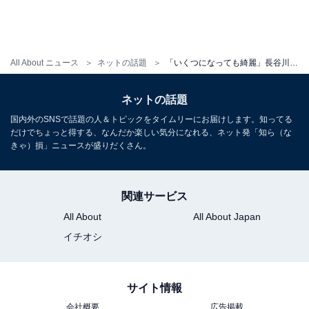
All About ニュース
ネットの話題
「いくつになっても綺麗」長谷川京子、全身黒の圧巻スタイル披露！ 「顔も髪型も自然体で今が1番良い」
ネットの話題
国内外のSNSで話題の人＆トピックをタイムリーにお届けします。知ってる
だけでちょっと得する、なんだか楽しい気分になれる、ネット発「知ら（な
きゃ）損」ニュースが盛りだくさん。
関連サービス
All About
All About Japan
イチオシ
サイト情報
会社概要
広告掲載