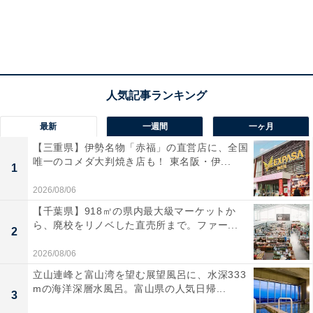
最新
一週間
一ヶ月
【三重県】伊勢名物「赤福」の直営店に、全国
唯一のコメダ大判焼き店も！ 東名阪・伊...
1
2026/08/06
【千葉県】918㎡の県内最大級マーケットか
ら、廃校をリノベした直売所まで。ファー...
2
2026/08/06
立山連峰と富山湾を望む展望風呂に、水深333
mの海洋深層水風呂。富山県の人気日帰...
3