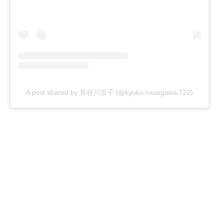
A post shared by 長谷川京子 (@kyoko.hasegawa.722)