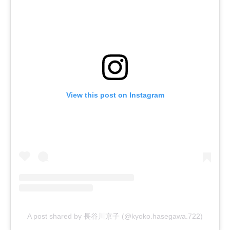
View this post on Instagram
A post shared by 長谷川京子 (@kyoko.hasegawa.722)