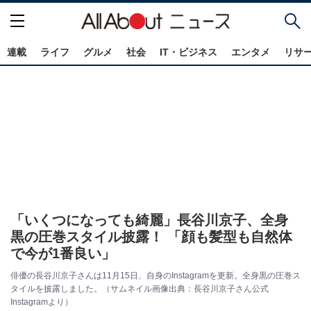
連載
ライフ
グルメ
社会
IT・ビジネス
エンタメ
リサ
「いくつになっても綺麗」長谷川京子、全身
黒の圧巻スタイル披露！ 「顔も髪型も自然体
で今が1番良い」
俳優の長谷川京子さんは11月15日、自身のInstagramを更新。全身黒の圧巻ス
タイルを披露しました。（サムネイル画像出典：長谷川京子さん公式
Instagramより）