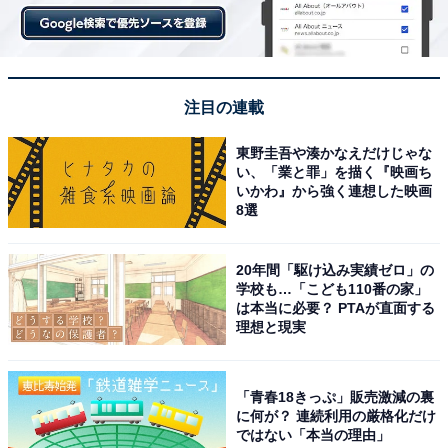
注目の連載
東野圭吾や湊かなえだけじゃな
い、「業と罪」を描く『映画ち
いかわ』から強く連想した映画
8選
20年間「駆け込み実績ゼロ」の
学校も…「こども110番の家」
は本当に必要？ PTAが直面する
理想と現実
「青春18きっぷ」販売激減の裏
に何が？ 連続利用の厳格化だけ
ではない「本当の理由」