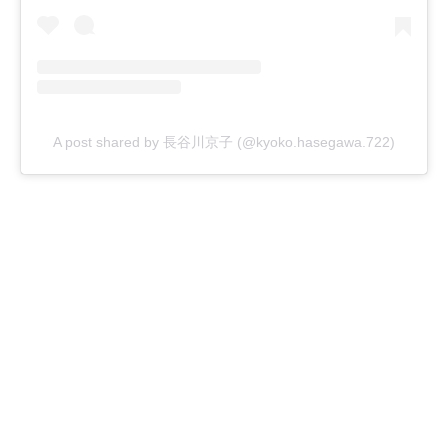
A post shared by 長谷川京子 (@kyoko.hasegawa.722)