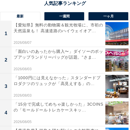
最新
一週間
一ヶ月
【愛知県】無料の動物園＆観光牧場に、市初の
天然温泉も！ 高速道路のハイウェイオア...
事務局に連絡するしかない
1
2026/08/07
電話番号での認証ができないならば、事務局に対応して
「面白いのあったから購入〜」ダイソーのポッ
もらうことになります。問い合わせができますが、その
プアップランドリーバッグが話題。“さま...
2
際には以下の情報が必要です。
2026/08/03
「1000円には見えなかった」スタンダードプ
1.本人確認書類の画像
ロダクツのリュックが「高見えする」の...
3
2.メルカリに登録している情報
2026/08/03
3.登録希望のメールアドレス・携帯電話番号
「15分で完成してめちゃ楽しかった」3COINS
4.困ってる内容
の「モールドールトレカケースキッ...
4
本人確認書類はマイナンバーカードや運転免許証、パス
2026/08/05
ポートなどです。