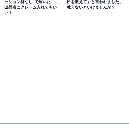
ッション材なし”で届いた……
所を教えて」と言われました。
出品者にクレーム入れてもい
教えないといけませんか？
い？
電話番号で登録をしていた場合、ログインをするときに
登録電話番号宛に認証コードが送られますが、現在その
番号を使っていないので認証コードが分からない状況に
なってしまいます。「認証番号を送信できる電話番号を
確認できませんでした」と表示されてしまい、自分では
対処ができません。