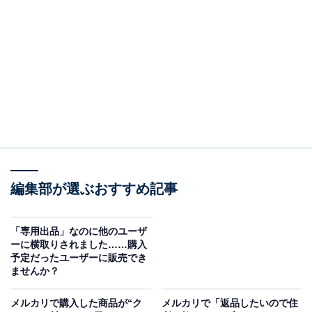
（回答）
メルカリのログインには「メールアドレスもしくは
電話番号」と「パスワード」が必要となります。電
話番号が分からなくてログインができないなら、事
務局対応になります。
編集部が選ぶおすすめ記事
以下で詳しく解説します。
以前の電話番号で登録していると、ログインがで
「専用出品」なのに他のユーザ
ーに横取りされました……購入
きない
予定だったユーザーに販売でき
ませんか？
メルカリにログインをするためには「メールアドレスも
メルカリで購入した商品が“ク
メルカリで「返品したいので住
しくは電話番号」と「パスワード」が必要になります。