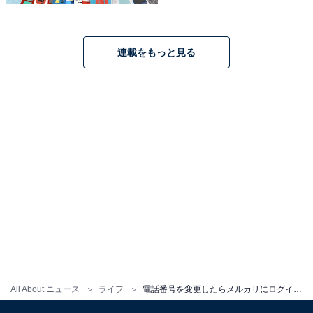
ログインができないとメルカリを利用できなくなりま
す。電話番号などを変更したら、すぐに変更手続きをし
連載をもっと見る
ておきましょう。
この記事の筆者：川崎 さちえ
ネットオークション歴19年、フリマアプリ歴9年。
NHK『あさイチ』をはじめとした多数の情報番組に出演
し、経験に基づいた実践型のフリマアプリやオークショ
ンの魅力を伝えている。
こちらもおすすめ
メルカリで“横取り”したらキャンセル依頼
が……先に購入した人と取引するのがルールな
のにどうして？
All About ニュース
ライフ
電話番号を変更したらメルカリにログインできなくなりました。どうすればいいですか？