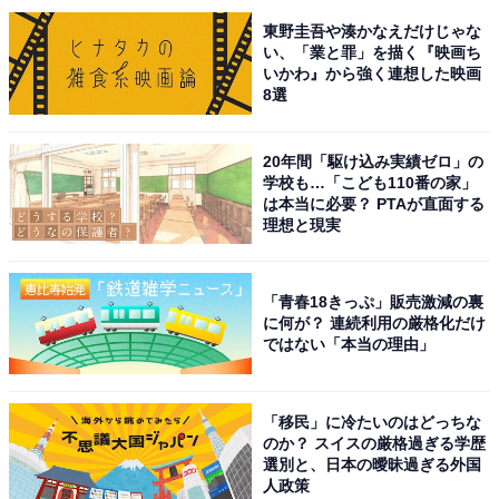
東野圭吾や湊かなえだけじゃな
い、「業と罪」を描く『映画ち
1.「マイページ」から「個人情報設定」を選択する
いかわ』から強く連想した映画
2.「電話番号」を選択し、「変更する」を選択する
8選
3.パスキー認証またはメール認証を行う
4.希望の携帯電話番号を入力し、「次へ」をタップし
20年間「駆け込み実績ゼロ」の
学校も…「こども110番の家」
「認証番号を送る」を選択する
は本当に必要？ PTAが直面する
5.携帯電話番号宛のSMSに届いた4桁の認証番号を入力
理想と現実
し、「認証して完了する」をタップします。これで変更
ができます。
「青春18きっぷ」販売激減の裏
に何が？ 連続利用の厳格化だけ
パスキー認証は、顔認証や指紋認証を求められます。認
ではない「本当の理由」
証に失敗した場合は「他の方法で認証する」ボタンをタ
ップし、メール認証を行いましょう。メール認証の場合
「移民」に冷たいのはどっちな
は、登録メールアドレスに届いた認証番号を入力し、
のか？ スイスの厳格過ぎる学歴
選別と、日本の曖昧過ぎる外国
「認証して完了」ボタンをタップします。
人政策