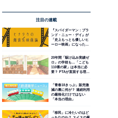
注目の連載
『スパイダーマン：ブラ
ンド・ニュー・デイ』が
「史上もっとも優しいヒ
ーロー映画」になった理
由。予習したい作品は？
20年間「駆け込み実績ゼ
ロ」の学校も…「こども
110番の家」は本当に必
要？ PTAが直面する理想
と現実
「青春18きっぷ」販売激
減の裏に何が？ 連続利用
の厳格化だけではない
「本当の理由」
「移民」に冷たいのはど
っちなのか？ スイスの厳