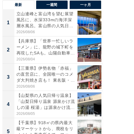
最新
一週間
一ヶ月
立山連峰と富山湾を望む展望
【兵庫
風呂に、水深333mの海洋深
ーメン
1
1
層水風呂。富山県の人気日
再現した
帰...
道...
2026/08/06
2026/08/0
【兵庫県】「世界一忙しいラ
【三重
ーメン」に、龍野の城下町を
「鈴鹿天
2
2
再現したSAも。山陽自動車
は100
道...
2026/08/04
2026/08/0
【三重県】伊勢名物「赤福」
「ミニオ
の直営店に、全国唯一のコメ
ッグ！ 
3
3
ダ大判焼き店も！ 東名阪・
ど、夏限
伊...
2026/08/06
2026/08/0
【山梨県の人気日帰り温泉】
【埼玉
「山梨日帰り温泉 源泉かけ流
「行田天
4
4
しの湯 桜湯」は源泉かけ流...
は和の
が...
2026/08/05
2026/08/0
【千葉県】918㎡の県内最大
【石川
級マーケットから、廃校をリ
湯】「天
5
5