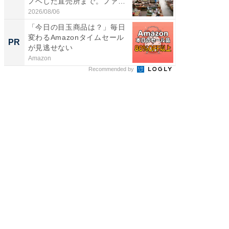
ノベした直売所まで。ファ
賀ゆめ
ー...
お...
2026/08/06
2026/08/0
「今日の目玉商品は？」毎日
すべて
変わるAmazonタイムセール
るその
PR
PR
が見逃せない
Amazon
COCO VIL
Recommended by