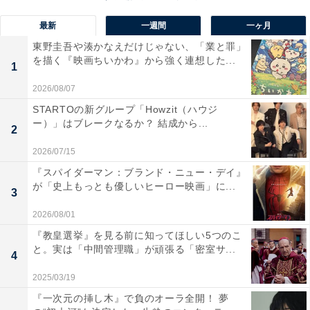
はこちらもぜひチェックしてみてくださいね。
最新
一週間
一ヶ月
東野圭吾や湊かなえだけじゃない、「業と罪」
?
pic.twitter.com/59Ct3EvVaL
を描く『映画ちいかわ』から強く連想した...
1
2026/08/07
— ちいかわ?アニメ火金 (@ngnchiikawa)
November 14, 2024
STARTOの新グループ「Howzit（ハウジ
ー）」はブレークなるか？ 結成から...
2
2026/07/15
『スパイダーマン：ブランド・ニュー・デイ』
が「史上もっとも優しいヒーロー映画」に...
3
2026/08/01
『教皇選挙』を見る前に知ってほしい5つのこ
と。実は「中間管理職」が頑張る「密室サ...
4
2025/03/19
ちいかわ なんか小さくてかわいいやつ（１） (モーニン
『一次元の挿し木』で負のオーラ全開！ 夢
グコミックス)