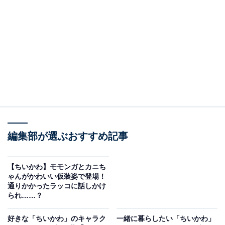
声と共にツンツン暴れます。その姿に、落ち着いて「栗
ならではの攻撃ですッ！」と返す仮面のキャラクター。
暴れる「栗」を前に、仮面のキャラクターはついにその
正体を明かします。「カパ」と仮面を外すと、そこにい
たのはシーサー。「パーントゥで～す」と、自身の姿に
ついて紹介しました。どうやら、遅めのハロウィンだっ
たようですね。
編集部が選ぶおすすめ記事
かわいらしいエピソードに、ファンからは「シーサーち
ゃんかよォォォーーーーw」「新キャラかと思った！」
「2人とも可愛すぎる」「栗ならではの攻撃が凄い」と
【ちいかわ】モモンガとカニち
ゃんがかわいい仮装姿で登場！
いった声が集まっています。
通りかかったラッコに話しかけ
られ……？
好きな「ちいかわ」のキャラク
一緒に暮らしたい「ちいかわ」