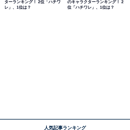
ターランキング！ 2位「ハチワ
のキャラクターランキング！ 2
レ」、1位は？
位「ハチワレ」、1位は？
きのこ！ 天使！ 人気キャラの仮装姿は過去にも
『ちいかわ』の公式Xでは、これまでにもハロウィンに
ちなんだエピソードがいくつか公開されています。10月
31日に更新されたエピソードでは古本屋とモモンガの、
10月30日に更新されたエピソードではちいかわ・ハチワ
レ・うさぎの仮装姿が披露されていました。気になる人