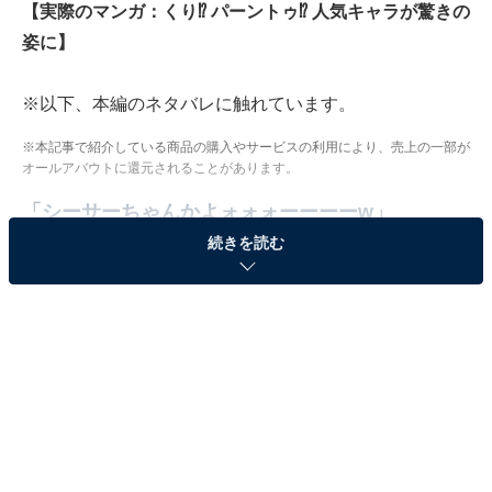
【実際のマンガ：くり⁉ パーントゥ⁉ 人気キャラが驚きの
姿に】
※以下、本編のネタバレに触れています。
※本記事で紹介している商品の購入やサービスの利用により、売上の一部が
オールアバウトに還元されることがあります。
「シーサーちゃんかよォォォーーーーw」
続きを読む
1コマ目で登場したのはかわいらしい「栗」のビジュア
ルのキャラクター。「秋でした～ 秋でした～ 芋栗かぼち
ゃの秋でした～」というメロディと共に、軽快な様子を
見せます。
するとそこに、誰かが「『栗』ですねッ」と声掛け。草
を身にまとい、仮面をつけた何者かが現れました。驚き
のビジュアルに思わず、「栗」も「ハァーッ！」という