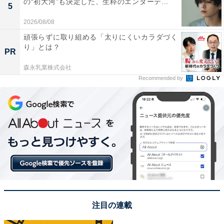
の“初大河”も決定した、生粋のエンターテ...
5
Amazonで見る
2026/08/08
頑張らずに取り組める「太りにくいカラダづく
り」とは？
PR
森永乳業株式会社
Recommended by
次ページ
他キャラクターの仮装姿も見る！
注目の連載