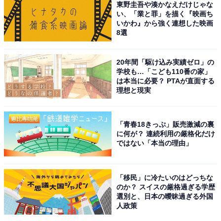
東野圭吾や湊かなえだけじゃな
い、「業と罪」を描く『映画ち
いかわ』から強く連想した映画
8選
こちらもおすすめ
20年間「駆け込み実績ゼロ」の
【ちいかわ】家でラーメン「郎」を楽しんでた
学校も…「こども110番の家」
ら、うさぎが登場！ 披露した驚きのアレンジに
は本当に必要？ PTAが直面する
ハチワレも笑顔に
理想と現実
「青春18きっぷ」販売激減の裏
に何が？ 連続利用の厳格化だけ
ではない「本当の理由」
「移民」に冷たいのはどっちな
1
2
のか？ スイスの厳格過ぎる学歴
選別と、日本の曖昧過ぎる外国
人政策