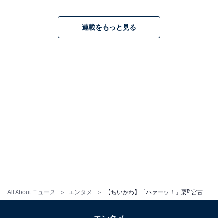
連載をもっと見る
All About ニュース
エンタメ
【ちいかわ】「ハァーッ！」栗⁉ 宮古島の守護神⁉ 人気キャラクターたちがまさかの姿で登場！