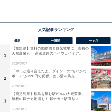
最新
一週間
一ヶ月
【愛知県】無料の動物園＆観光牧場に、市初の
天然温泉も！ 高速道路のハイウェイオア...
1
2026/08/07
「やっと巡り会えたよ」ダイソーの“ちいかわ
ポーチ”が220円で反響。ぬい活＆防災...
2
2026/08/06
【鹿児島県】桜島を望む駅ビルの大観覧車に、
無料の駅ナカ足湯も！ 駅ナカ・駅直結ス...
3
2026/08/08