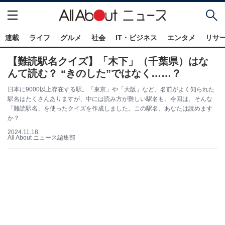
連載
ライフ
グルメ
社会
IT・ビジネス
エンタメ
リサ
【難読駅名クイズ】「木下」（千葉県）はな
んて読む？ “きのした”ではなく……？
日本に9000以上存在する駅。「東京」や「大阪」など、名前がよく知られた
駅名はたくさんありますが、中には読み方が難しい駅名も。今回は、そんな
「難読駅名」を使ったクイズを作成しました。この駅名、あなたは読めます
か？
2024.11.18
All About ニュース編集部