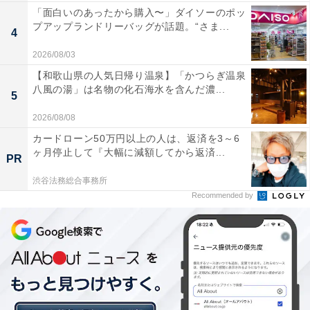
「面白いのあったから購入〜」ダイソーのポッ
プアップランドリーバッグが話題。“さま...
4
2026/08/03
【和歌山県の人気日帰り温泉】「かつらぎ温泉
八風の湯」は名物の化石海水を含んだ濃...
5
2026/08/08
カードローン50万円以上の人は、返済を3～6
ヶ月停止して『大幅に減額してから返済...
PR
渋谷法務総合事務所
Recommended by