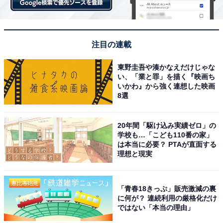
注目の連載
東野圭吾や湊かなえだけじゃな
い、「業と罪」を描く『映画ち
いかわ』から強く連想した映画
8選
20年間「駆け込み実績ゼロ」の
学校も…「こども110番の家」
は本当に必要？ PTAが直面する
理想と現実
「青春18きっぷ」販売激減の裏
に何が？ 連続利用の厳格化だけ
ではない「本当の理由」