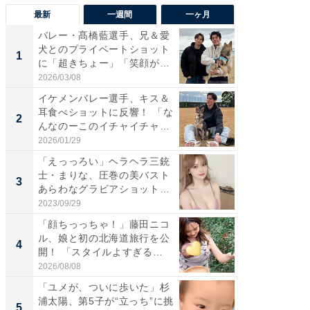
最新
一週間
一ヶ月
バレー・髙橋藍選手、兄＆愛
「さす
犬とのプライベートショット
は」高
1
1
に「超きちょー」「笑顔が見
災地を
れ...
「カ...
2026/03/08
2026/08/0
イケメンバレー選手、キス＆
「え、
耳食べショットに反響！ 「な
芸人、2
2
2
んなのーこのイチャイチャ
エットに
感...
2026/01/29
2026/08/0
「えっっろい」ヘラヘラ三銃
「脚が
士・まりな、圧巻の美バスト
横川尚
3
3
あらわなグラビアショット公
ムキな姿
開...
刃...
2023/09/29
2026/08/0
「顔ちっっちゃ！」藤田ニコ
「脳がバ
ル、娘と初の北海道旅行を公
装姿が話
4
4
開！ 「スタイルよすぎる
のお父さ
よ〜...
2026/08/08
2026/08/0
「ユメが、ついに歩いた」杉
「急に
浦太陽、第5子が“立っち”に挑
る」広
5
5