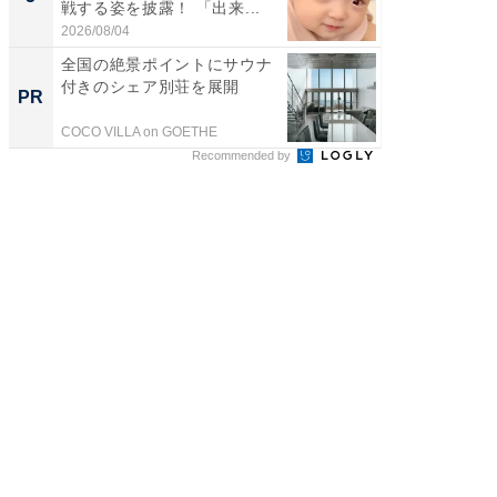
戦する姿を披露！ 「出来...
ョット
た」の..
2026/08/04
2026/08/0
全国の絶景ポイントにサウナ
全国の
付きのシェア別荘を展開
付きの
PR
PR
COCO VILLA on GOETHE
COCO VIL
Recommended by