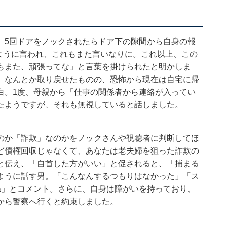
、5回ドアをノックされたらドア下の隙間から自身の報
すように言われ、これもまた言いなりに。これ以上、この
もまた、頑張ってな」と言葉を掛けられたと明かしま
、なんとか取り戻せたものの、恐怖から現在は自宅に帰
白。1度、母親から「仕事の関係者から連絡が入ってい
たようですが、それも無視していると話しました。
のか「詐欺」なのかをノックさんや視聴者に判断してほ
ど債権回収じゃなくて、あなたは老夫婦を狙った詐欺の
と伝え、「自首した方がいい」と促されると、「捕まる
ように話す男。「こんなんするつもりはなかった」「ス
ね」とコメント。さらに、自身は障がいを持っており、
から警察へ行くと約束しました。