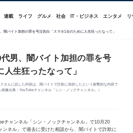
連載
ライフ
グルメ
社会
IT・ビジネス
エンタメ
リ
男、闇バイト加担の罪を号泣告白「スマホ1台のために人生狂ったなって」
0代男、闇バイト加担の罪を号
に人生狂ったなって」
ックさんに話した内容は、闇バイトで詐欺に加担したという衝撃的な内容で
像出典：YouTubeチャンネル「シン・ノックチャンネル」）
Tubeチャンネル「シン・ノックチャンネル」で10月20
ャンネル」で過去に受けた相談から、闇バイトで詐欺に