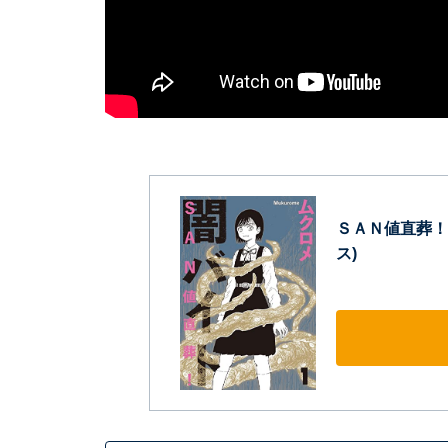
ＳＡＮ値直葬！
ス)