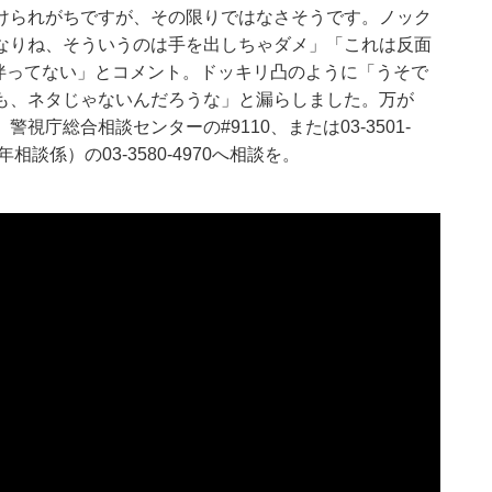
けられがちですが、その限りではなさそうです。ノック
なりね、そういうのは手を出しちゃダメ」「これは反面
然伴ってない」とコメント。ドッキリ凸のように「うそで
も、ネタじゃないんだろうな」と漏らしました。万が
庁総合相談センターの#9110、または03-3501-
談係）の03-3580-4970へ相談を。