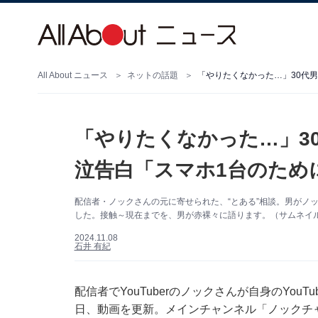
All About ニュース
ネットの話題
「やりたくなかった…」30代
「やりたくなかった…」3
泣告白「スマホ1台のため
配信者・ノックさんの元に寄せられた、“とある”相談。男がノ
した。接触～現在までを、男が赤裸々に語ります。（サムネイル画
2024.11.08
石井 有紀
配信者でYouTuberのノックさんが自身のYou
日、動画を更新。メインチャンネル「ノックチ