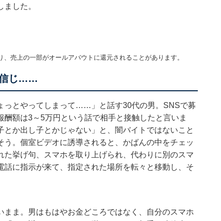
しました。
り、売上の一部がオールアバウトに還元されることがあります。
信じ……
っとやってしまって……」と話す30代の男。SNSで募
報酬額は3～5万円という話で相手と接触したと言いま
子とか出し子とかじゃない」と、闇バイトではないこと
そう。個室ビデオに誘導されると、かばんの中をチェッ
れた挙げ句、スマホを取り上げられ、代わりに別のスマ
電話に指示が来て、指定された場所を転々と移動し、そ
いまま。男はもはやお金どころではなく、自分のスマホ