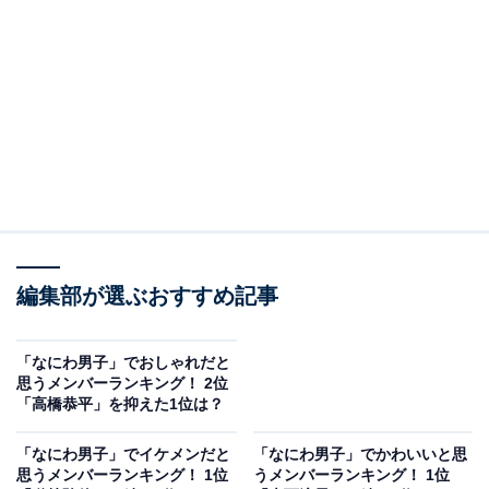
A post shared by なにわ男子 (@naniwadanshi728official)
2位は西畑大吾さんでした。西畑さんはグループのセン
ターを長く務め、歌声が注目されることの多いメンバ
編集部が選ぶおすすめ記事
ー。12月に発売されるKing & Princeのアルバム
『Re:ERA』内の永瀬廉さんのソロ曲『染み』は、西畑
さんや正門良規さん（Aぇ! group）とのコラボ楽曲であ
「なにわ男子」でおしゃれだと
思うメンバーランキング！ 2位
ることが発表されています。
「高橋恭平」を抑えた1位は？
俳優としても人気を集めており、NHK連続テレビ小説
「なにわ男子」でイケメンだと
「なにわ男子」でかわいいと思
思うメンバーランキング！ 1位
うメンバーランキング！ 1位
『ごちそうさん』『あさが来た』に出演して早くから演