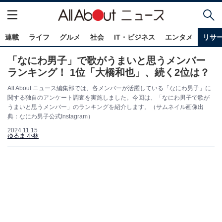
連載
ライフ
グルメ
社会
IT・ビジネス
エンタメ
リサ
「なにわ男子」で歌がうまいと思うメンバー
ランキング！ 1位「大橋和也」、続く2位は？
All About ニュース編集部では、各メンバーが活躍している「なにわ男子」に
関する独自のアンケート調査を実施しました。今回は、「なにわ男子で歌が
うまいと思うメンバー」のランキングを紹介します。（サムネイル画像出
典：なにわ男子公式Instagram）
2024.11.15
ゆるま 小林