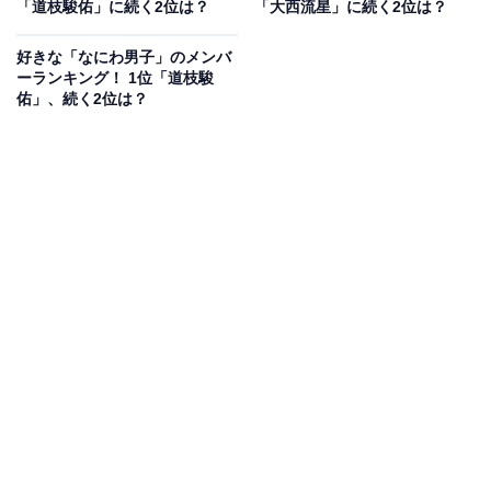
「道枝駿佑」に続く2位は？
「大西流星」に続く2位は？
技が注目されました。現在は、話題の映画『劇場版ドク
ターX FINAL』への出演を控えています。
好きな「なにわ男子」のメンバ
ーランキング！ 1位「道枝駿
佑」、続く2位は？
回答者からは、「みなさん上手いとは思いますが、サビ
のソロを歌っていることが多いイメージなのでいちばん
上手いのかなと思います」（30代女性／愛知県）、「少
し低い音で甘い歌声が魅力」（50代男性／徳島県）、
「どの曲を聴いても、7人で歌っているのに声が聞こえ
る程の声量と色気ある声」（30代女性／埼玉県）などの
意見が寄せられました。