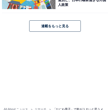
人政策
1位は大橋和也さんでした。大橋さんはグループでリー
ダーを務め、ムードメーカーとして「なにわ男子」を盛
連載をもっと見る
り上げるメンバーです。普段はハスキーで特徴的な声を
している大橋さんですが、歌唱を披露する際は透き通る
美しい歌声を披露。歌とダンスでグループを引っ張り続
けています。歌番組ではソロで歌声を聞かせることも多
く、安定感のある歌声で多くのファンを魅了する存在で
す。
歌以外にも、明るく気さくなキャラクターを生かしてバ
ラエティー番組でも活躍。俳優業でも人気が高く、現在
は『民王R』（テレビ朝日系）で個性的な演技を見せて
います。
All About ニュース
リサーチ
「なにわ男子」で歌がうまいと思うメンバーランキング！ 1位「大橋和也」、続く2位は？