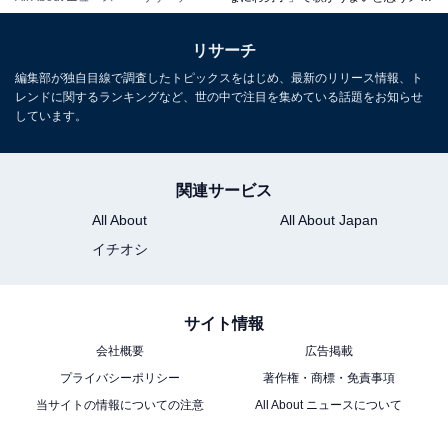
回答者からは、「大橋くんがいないと、なにわ男子の音
楽は成り立たないと思ってます」（30代女性／愛媛
リサーチ
県）、「やさしい歌声で、ソロパートだけでなくハモル
編集部が独自目線で調査したトピックスをはじめ、最新のリリース情報、ト
のも上手いからです」（60代男性／愛知県）、「高音や
レンドに関するランキングなど、世の中で注目を集めている話題をお知らせ
難しいパートもさらっと歌いこなすところが魅力的」
しています。
（20代女性／秋田県）などの意見が寄せられました。
関連サービス
※回答者コメントは原文ママです
All About
All About Japan
イチオシ
この記事の筆者：ゆるま 小林 プロフィール
長年にわたってテレビ局でバラエティー番組、情報番組
などを制作。その後、フリーランスの編集・ライターに
サイト情報
転身。芸能情報に精通し、週刊誌、ネットニュースでテ
会社概要
広告掲載
レビや芸能人に関するコラムなどを執筆。編集プロダク
プライバシーポリシー
著作権・商標・免責事項
ション「ゆるま」を立ち上げる。
当サイトの情報についての注意
All About ニュースについて