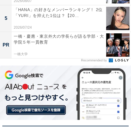
2026/08/07
「HANA」の好きなメンバーランキング！ 2位
「YURI」を抑えた1位は？【20...
5
2026/07/24
一橋・慶應・東京外大の学長らが語る学部・大
学院５年一貫教育
PR
一橋大学
Recommended by
1位：大橋和也