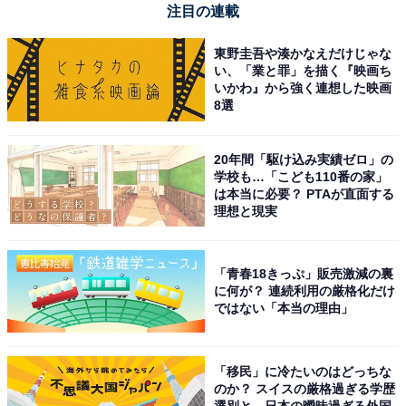
注目の連載
東野圭吾や湊かなえだけじゃな
い、「業と罪」を描く『映画ち
いかわ』から強く連想した映画
8選
20年間「駆け込み実績ゼロ」の
学校も…「こども110番の家」
View this post on Instagram
は本当に必要？ PTAが直面する
理想と現実
「青春18きっぷ」販売激減の裏
に何が？ 連続利用の厳格化だけ
ではない「本当の理由」
「移民」に冷たいのはどっちな
のか？ スイスの厳格過ぎる学歴
A post shared by なにわ男子 (@naniwadanshi728official)
選別と、日本の曖昧過ぎる外国