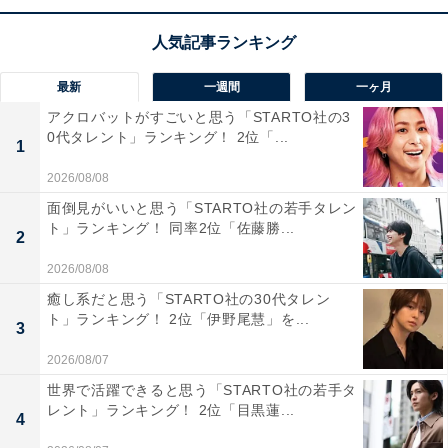
最新
一週間
一ヶ月
連続テレビ小説 あさが来た 完全版 ブルーレイBOX3
アクロバットがすごいと思う「STARTO社の3
[Blu-ray]
0代タレント」ランキング！ 2位「...
1
Amazonで見る
2026/08/08
面倒見がいいと思う「STARTO社の若手タレン
ト」ランキング！ 同率2位「佐藤勝...
2
2026/08/08
癒し系だと思う「STARTO社の30代タレン
ト」ランキング！ 2位「伊野尾慧」を...
3
西畑大吾さんの商品をAmazonで見る
2026/08/07
世界で活躍できると思う「STARTO社の若手タ
レント」ランキング！ 2位「目黒蓮...
4