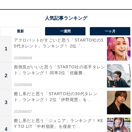
民王Ｒ
Amazonで見る
最新
一週間
一ヶ月
アクロバットがすごいと思う「STARTO社の3
0代タレント」ランキング！ 2位「...
1
2026/08/08
面倒見がいいと思う「STARTO社の若手タレン
大橋和也さんの商品をAmazonで見る
ト」ランキング！ 同率2位「佐藤勝...
2
2026/08/08
癒し系だと思う「STARTO社の30代タレン
ト」ランキング！ 2位「伊野尾慧」を...
3
2026/08/07
癒し系だと思う「ジュニア」ランキング！ KE
Y TO LIT「中村嶺亜」を僅差で...
4