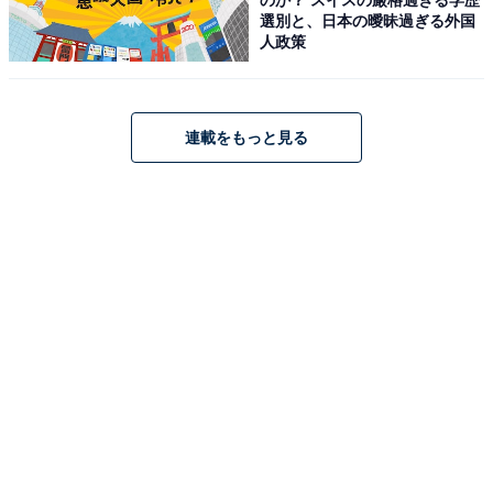
『母になる』（日本テレビ系）で演技が注目されます。
選別と、日本の曖昧過ぎる外国
その後、『年下彼氏』（テレビ朝日系）や『金田一少年
人政策
の事件簿』（日本テレビ系）、映画『今夜、世界からこ
の恋が消えても』などに出演。2024年には『マルス-ゼ
ロの革命-』（テレビ朝日系）で主演を務め、高い演技力
連載をもっと見る
が評価されています。
スタイルが良く美しい顔立ちの道枝さんは、モデルとし
ても活躍中。コスメブランドのアンバサダーなども務め
ています。
回答者からは、「背が高くてかっこいいのに、かわいら
しくて素直で素敵」（30代女性／岡山県）、「王子様の
ようなキラキラ感」（30代女性／東京都）、「清廉潔白
でアイドルとしての姿勢が好きだから」（40代女性／三
重県）などの意見が寄せられました。