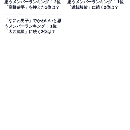
思うメンバーランキング！ 2位
思うメンバーランキング！ 1位
てドラマを盛り上げています。明るい性格を生かしてバ
「高橋恭平」を抑えた1位は？
「道枝駿佑」に続く2位は？
ラエティー番組やCMでも活躍し、幅広い世代から人気
「なにわ男子」でかわいいと思
を集めているメンバーです。
うメンバーランキング！ 1位
「大西流星」に続く2位は？
回答者からは、「底抜けに明るくて見ていると元気にな
る」（30代女性／福井県）、「カッコつけていないキャ
ラクターと、歌がうまいところ」（30代女性／兵庫
県）、「声がしゃがれてて可愛い。バラエティをわかっ
ている」（30代男性／山梨県）などの意見が寄せられま
した。