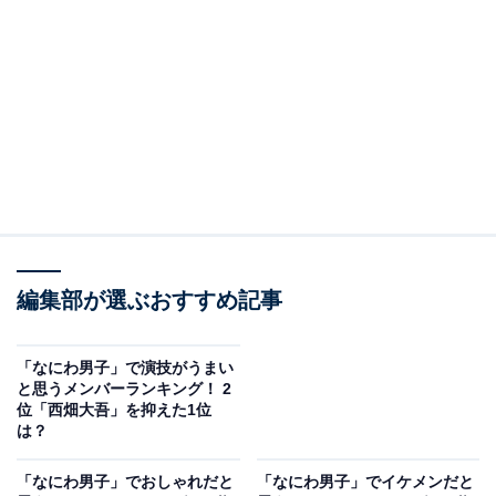
A post shared by なにわ男子 (@naniwadanshi728official)
2位には、大橋和也さんが選ばれました。グループでリ
ーダーを務めている大橋さんは、明るく優しいキャラク
編集部が選ぶおすすめ記事
ターと美しい歌声が魅力的です。歌番組にてソロで歌唱
を披露することもあり、さまざまな場面でファンを魅了
しています。
「なにわ男子」で演技がうまい
と思うメンバーランキング！ 2
位「西畑大吾」を抑えた1位
俳優業も好調で、『消しゴムをくれた女子を好きになっ
は？
た。』（日本テレビ系）では主演を担当。現在は『民王
「なにわ男子」でおしゃれだと
「なにわ男子」でイケメンだと
R』（テレビ朝日系）に出演中で、個性的な演技を見せ