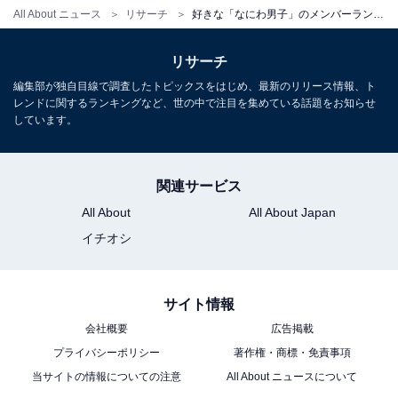
All About ニュース
リサーチ
好きな「なにわ男子」のメンバーランキング！ 1位「道枝駿佑」、続く2位は？
※回答者コメントは原文ママです
リサーチ
この記事の筆者：ゆるま 小林 プロフィール
編集部が独自目線で調査したトピックスをはじめ、最新のリリース情報、ト
レンドに関するランキングなど、世の中で注目を集めている話題をお知らせ
長年にわたってテレビ局でバラエティー番組、情報番組
しています。
などを制作。その後、フリーランスの編集・ライターに
転身。芸能情報に精通し、週刊誌、ネットニュースでテ
レビや芸能人に関するコラムなどを執筆。編集プロダク
関連サービス
ション「ゆるま」を立ち上げる。
All About
All About Japan
イチオシ
サイト情報
会社概要
広告掲載
プライバシーポリシー
著作権・商標・免責事項
当サイトの情報についての注意
All About ニュースについて