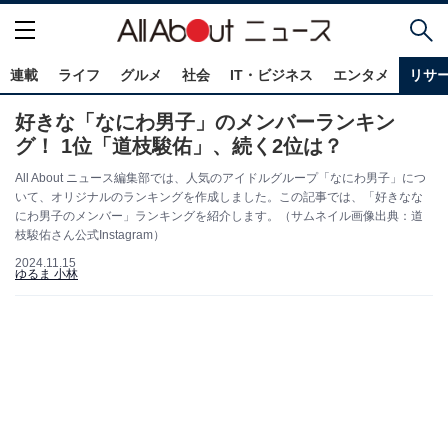
連載
ライフ
グルメ
社会
IT・ビジネス
エンタメ
リサ
好きな「なにわ男子」のメンバーランキン
グ！ 1位「道枝駿佑」、続く2位は？
All About ニュース編集部では、人気のアイドルグループ「なにわ男子」につ
いて、オリジナルのランキングを作成しました。この記事では、「好きなな
にわ男子のメンバー」ランキングを紹介します。（サムネイル画像出典：道
枝駿佑さん公式Instagram）
2024.11.15
ゆるま 小林