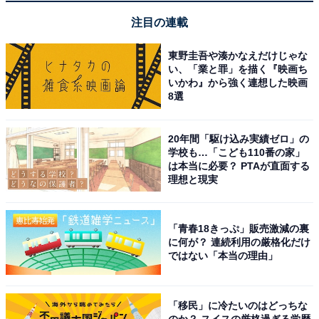
注目の連載
東野圭吾や湊かなえだけじゃな
い、「業と罪」を描く『映画ち
View this post on Instagram
いかわ』から強く連想した映画
8選
20年間「駆け込み実績ゼロ」の
学校も…「こども110番の家」
は本当に必要？ PTAが直面する
理想と現実
「青春18きっぷ」販売激減の裏
A post shared by 道枝駿佑 / Michieda Shunsuke (@michieda_72
に何が？ 連続利用の厳格化だけ
ではない「本当の理由」
1位には、道枝駿佑さんが選ばれました。道枝さんは早
くから俳優として活躍し、2017年に放送されたドラマ
「移民」に冷たいのはどっちな
のか？ スイスの厳格過ぎる学歴