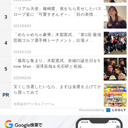
2022/09/09
「リアル天使」篠崎愛、肩をちら見せしたバス
ローブ姿に「可愛すぎんぞ～」「目の表情...
3
2023/03/03
「めちゃめちゃ豪華」木梨憲武、「第1回 最強
芸能ゴルフ選手権トーナメント」出場メ...
4
2024/12/18
「最高な集まり」木梨憲武、奈緒の誕生日をS
now Man・深澤辰哉＆光石研と祝福...
5
2025/02/20
宝くじ当選したいなら、まずは金運を上げてか
ら買ってみて
PR
合同会社デジタルファーム
Recommended by