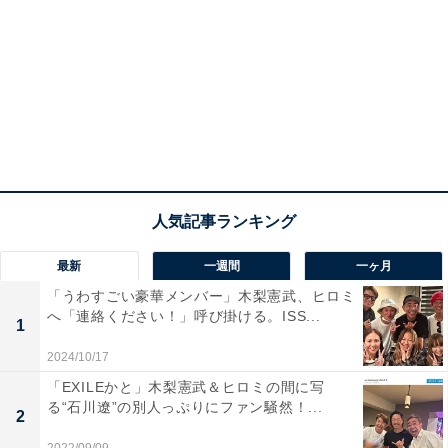
最新
一週間
一ヶ月
「うわすごい豪華メンバー」木梨憲武、ヒロミ
へ「連絡ください！」呼び掛ける。ISS...
1
2024/10/17
「EXILEかと」木梨憲武＆ヒロミの間に写
る“石川遼”の別人っぷりにファン騒然！...
2