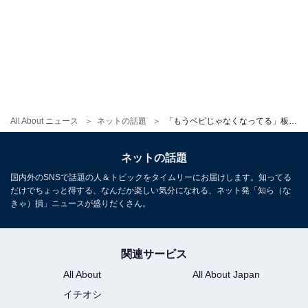
All About ニュース
ネットの話題
「もうベビじゃなくなってる」板野友美、娘の3歳バースデー親子ショット！ 「ホンマにママなん？」
ネットの話題
国内外のSNSで話題の人＆トピックをタイムリーにお届けします。知ってる
だけでちょっと得する、なんだか楽しい気分になれる、ネット発「知ら（な
きゃ）損」ニュースが盛りだくさん。
関連サービス
All About
All About Japan
イチオシ