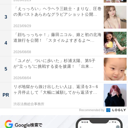
2026/01/29
「えっっろい」ヘラヘラ三銃士・まりな、圧巻
の美バストあらわなグラビアショット公開...
3
2023/09/29
「顔ちっっちゃ！」藤田ニコル、娘と初の北海
道旅行を公開！ 「スタイルよすぎるよ〜...
4
2026/08/08
「ユメが、ついに歩いた」杉浦太陽、第5子
が“立っち”に挑戦する姿を披露！ 「出来...
5
2026/08/04
リボ地獄から抜け出したい人は、返済を3～6
ヶ月停止して『大幅に減額してから返済す...
PR
渋谷法務総合事務所
Recommended by