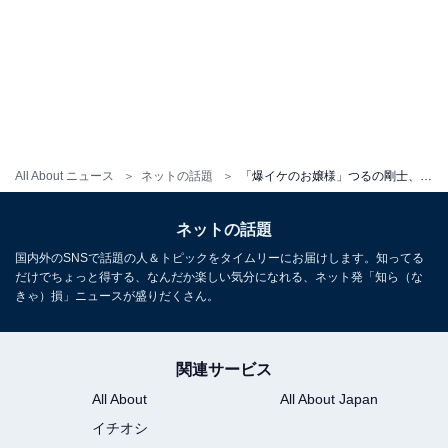
All About ニュース
ネットの話題
「爆イケのお嬢様」つるの剛士、15歳美人娘の誕生日を祝福！ 「ますます素敵な女性に」「顔ちっちゃ」
ネットの話題
国内外のSNSで話題の人＆トピックをタイムリーにお届けします。知ってる
だけでちょっと得する、なんだか楽しい気分になれる、ネット発「知ら（な
きゃ）損」ニュースが盛りだくさん。
関連サービス
All About
All About Japan
イチオシ