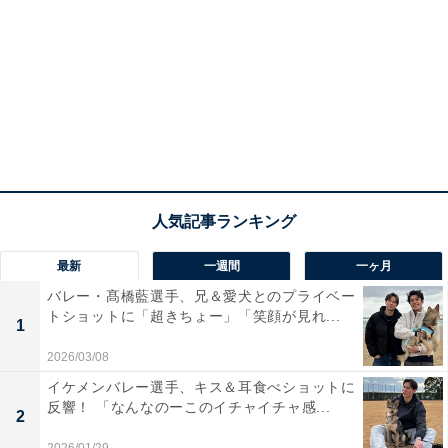
最新
一週間
一ヶ月
バレー・髙橋藍選手、兄＆愛犬とのプライベー
トショットに「超きちょー」「笑顔が見れ...
1
2026/03/08
イケメンバレー選手、キス＆耳食べショットに
反響！ 「なんなのーこのイチャイチャ感...
2