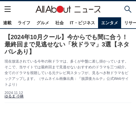
連載
ライフ
グルメ
社会
IT・ビジネス
エンタメ
リサ
【2024年10月クール】今からでも間に合う！
最終回まで見逃せない「秋ドラマ」3選【ネタ
バレあり】
現在放送されている今年の秋ドラマは、多くが中盤に差し掛かっています。
そこで、当サイトでは最終回まで見逃せないおすすめのドラマを三つ紹介。
全てのドラマを視聴している元テレビ局スタッフが、見るべき秋ドラマをピ
ックアップします。（サムネイル画像出典：『放課後カルテ』公式Webサイ
トより）
2024.11.12
ゆるま 小林