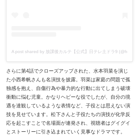
A post shared by 放課後カルテ【公式】日テレ土ドラ9 (@houkagok
さらに第4話でクローズアップされた、水本羽菜を演じ
た小西希帆さんも名演技を披露。羽菜は家庭の問題で孤
独感を抱え、自傷行為や暴力的な行動に出てしまう破壊
衝動に悩む児童。かなりヘビーな役でしたが、自分の境
遇を達観しているような表情など、子役とは思えない演
技を見せています。松下さんと子役たちの演技が化学反
応を起こすことで名場面が連発され、視聴者はグイグイ
とストーリーに引き込まれていく見事なドラマです。