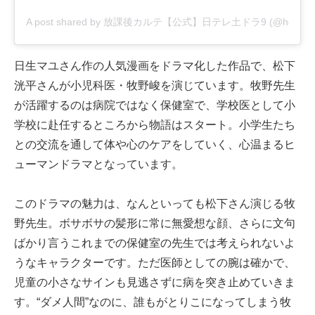
A post shared by 放課後カルテ【公式】日テレ土ドラ9 (@houkagok
日生マユさん作の人気漫画をドラマ化した作品で、松下
洸平さんが小児科医・牧野峻を演じています。牧野先生
が活躍するのは病院ではなく保健室で、学校医として小
学校に赴任するところから物語はスタート。小学生たち
との交流を通して体や心のケアをしていく、心温まるヒ
ューマンドラマとなっています。
このドラマの魅力は、なんといっても松下さん演じる牧
野先生。ボサボサの髪形に常に無愛想な顔、さらに文句
ばかり言うこれまでの保健室の先生では考えられないよ
うなキャラクターです。ただ医師としての腕は確かで、
児童の小さなサインも見逃さずに病を突き止めていきま
す。“ダメ人間”なのに、誰もがとりこになってしまう牧