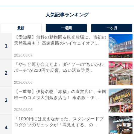
最新
一週間
一ヶ月
【愛知県】無料の動物園＆観光牧場に、市初の
天然温泉も！ 高速道路のハイウェイオア...
1
2026/08/07
「やっと巡り会えたよ」ダイソーの“ちいかわ
ポーチ”が220円で反響。ぬい活＆防災...
2
2026/08/06
【三重県】伊勢名物「赤福」の直営店に、全国
唯一のコメダ大判焼き店も！ 東名阪・伊...
3
2026/08/06
「1000円には見えなかった」スタンダードプ
ロダクツのリュックが「高見えする」の...
4