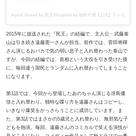
A post shared by 民王®️Inspired by 池井戸潤【公式】テレビ
2015年に放送された『民王』の続編で、主人公・武藤泰
山は引き続き遠藤憲一さんが担当。前作では、菅田将暉
さん演じるおバカで気の弱い息子と入れ替わった泰山で
すが、今回の続編では、首相という大役を引き受けた後
に、毎回違う国民とランダムに入れ替わってしまうこと
になります。
第1話では、今回から登場したあのちゃん演じる冴島優
佳と入れ替わり。独特な喋り方を遠藤さんはコピーし、
いきなり爆笑をかっさらうことに成功しています。ま
た、第3話ではまさかの5歳児と入れ替わり、無邪気な子
どもを熱演。毎回、遠藤さんのコミカルで笑える演技が
見どころになり、コメディー作品として秋ドラマで一番