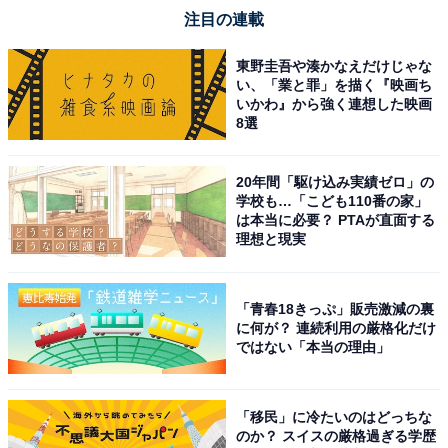
注目の連載
東野圭吾や湊かなえだけじゃな
い、「業と罪」を描く『映画ち
いかわ』から強く連想した映画
8選
20年間「駆け込み実績ゼロ」の
学校も…「こども110番の家」
は本当に必要？ PTAが直面する
理想と現実
「青春18きっぷ」販売激減の裏
に何が？ 連続利用の厳格化だけ
ではない「本当の理由」
「移民」に冷たいのはどっちな
のか？ スイスの厳格過ぎる学歴