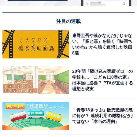
警視庁創立150年‼️
そして…“黄金コンビ”
#杉下右京
×
#亀山薫
注目の連載
通算10シーズン目?
東野圭吾や湊かなえだけじゃな
《節目》の年に…
い、「業と罪」を描く『映画ち
いかわ』から強く連想した映画
《何か》が起こる⁉️
8選
新シーズン始動―――
20年間「駆け込み実績ゼロ」の
特命係、次なる境地へ…
#aibou
#相棒23
学校も…「こども110番の家」
は本当に必要？ PTAが直面する
pic.twitter.com/TjkAY70Qga
理想と現実
— 相棒 (@AibouNow)
August 27, 2024
「青春18きっぷ」販売激減の裏
1位は『相棒 season23』（テレビ朝日系）でした。2000
に何が？ 連続利用の厳格化だけ
ではない「本当の理由」
年に放送がスタートした人気刑事ドラマシリーズで、今
回も主人公・杉下右京を水谷豊さんが担当。「相棒」