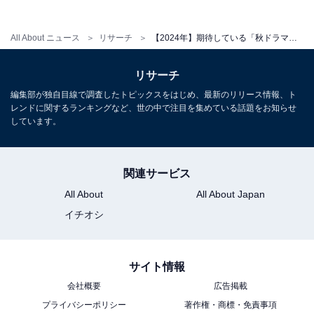
棒は始まった時から欠かさず見ているし、寺脇さんが相
棒のシーズンが一番好きだから」（40代女性／千葉
All About ニュース
リサーチ
【2024年】期待している「秋ドラマ」ランキング！ 1位『相棒 season23』、続く2位は？
県）、「歴代シリーズの安定の面白さを知っているか
ら」（30代女性／新潟県）などの意見が寄せられまし
リサーチ
た。
編集部が独自目線で調査したトピックスをはじめ、最新のリリース情報、ト
レンドに関するランキングなど、世の中で注目を集めている話題をお知らせ
しています。
※回答者コメントは原文ママです
この記事の筆者：ゆるま 小林 プロフィール
関連サービス
長年に渡ってテレビ局でバラエティー番組、情報番組な
All About
All About Japan
どを制作。その後、フリーランスの編集・ライターに転
イチオシ
身。芸能情報に精通し、週刊誌、ネットニュースでテレ
ビや芸能人に関するコラムなどを執筆。編集プロダクシ
ョン「ゆるま」を立ち上げる。
サイト情報
会社概要
広告掲載
プライバシーポリシー
著作権・商標・免責事項