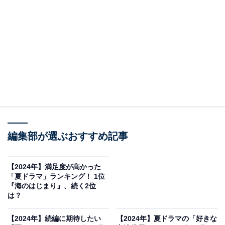
10月1日スタート 毎週火曜24:24〜放送
#3C不倫
pic.twitter.com/abtpDLN7fQ
— 3年C組は不倫してます。【日テレ公式】
(@dramadeep_ntv)
August 21, 2024
2位は、『3年C組は不倫してます。』（日本テレビ系）
です。10月1日から「ドラマDEEP」枠で放送されるドラ
マで、莉子さんが日本テレビ系の連続ドラマ初主演を担
当。杢代和人さんをはじめ、国仲涼子さん、酒井美紀さ
編集部が選ぶおすすめ記事
ん、田中美久さん、森香澄さんなどが出演します。
同ドラマは、18歳成人の導入に伴って、親の同意なく結
【2024年】満足度が高かった
「夏ドラマ」ランキング！ 1位
婚できるようになった高校3年生のクラスが舞台。これ
『海のはじまり』、続く2位
までになかった高校生を中心とした学園不倫サスペンス
は？
ドラマで、初恋、妊娠、結婚、不倫などが描かれる予定
【2024年】続編に期待したい
【2024年】夏ドラマの「好きな
です。作品では、「高校生不倫」「PTA不倫」「教師と