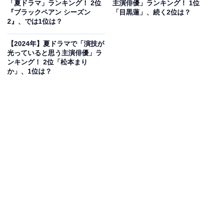
「夏ドラマ」ランキング！ 2位
主演俳優」ランキング！ 1位
生徒の不倫」とさまざまな形の不倫が取り上げられ、ド
『ブラックペアン シーズン
「目黒蓮」、続く2位は？
2』、では1位は？
ロドロの愛憎劇が楽しめそうなドラマとなっています。
【2024年】夏ドラマで「演技が
回答者からは、「高校生の不倫ドラマが想像できないか
光っていると思う主演俳優」ラ
ンキング！ 2位「松本まり
ら楽しみ」（20代女性／宮城県）、「ドロドロとしてそ
か」、1位は？
うで面白そうだから」（20代男性／東京都）、「題名だ
けでも面白そうだなと思ったから」（20代女性／兵庫
県）などの意見が寄せられました。