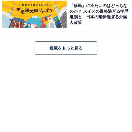
は、前作から変わらず寺脇康文さん演じる亀山薫とな
「移民」に冷たいのはどっちな
のか？ スイスの厳格過ぎる学歴
り、2人の黄金コンビが復活して3シーズン目、初代相棒
選別と、日本の曖昧過ぎる外国
時代から数えて通算10シーズン目の共演となります。
人政策
日本を代表する刑事ドラマシリーズの最新作は、2024年
10月16日に初回スペシャルを放送予定。今作でもおなじ
連載をもっと見る
みの出演者が勢ぞろいし、初回スペシャルでは、過去シ
ーズンで鮮烈な印象を残した“ある人物”が登場すること
が予告されています。その登場人物は、右京に救われ生
きる意味を見出したキャラクターで、今作では事件に深
く関わることになるとのことです。初回から気になるス
トーリー展開を見せ、多くの視聴者が期待を寄せていま
す。
回答者からは、「小さなころに家族で観ていたドラマだ
から今後も続いてほしい」（20代女性／岐阜県）、「相