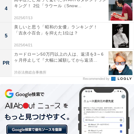
キング！ 2位「ラウール（Snow...
4
2025/07/13
美しいと思う「昭和の女優」ランキング！
「吉永小百合」を抑えた1位は？
5
2025/04/21
カードローン50万円以上の人は、返済を3～6
ヶ月停止して『大幅に減額してから返済...
PR
渋谷法務総合事務所
Recommended by
1位：『相棒 season23』
【
#相棒
season23 開幕?】
2024年10月スタート?
毎週水曜よる9時放送?