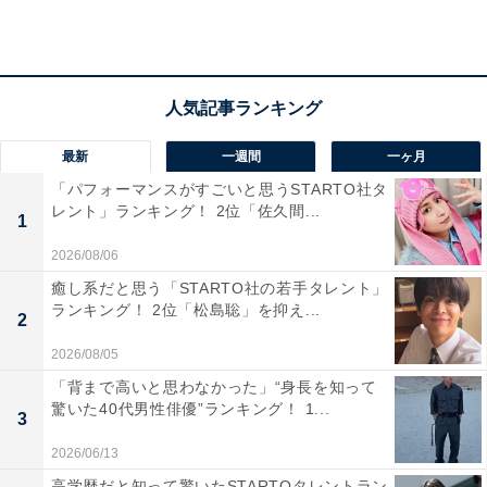
莉子 1stフォトエッセイ『ひたむき』
Amazonで見る
最新
一週間
一ヶ月
「パフォーマンスがすごいと思うSTARTO社タ
レント」ランキング！ 2位「佐久間...
1
2026/08/06
癒し系だと思う「STARTO社の若手タレント」
莉子さんの商品をAmazonで見る
ランキング！ 2位「松島聡」を抑え...
2
2026/08/05
「背まで高いと思わなかった」“身長を知って
驚いた40代男性俳優”ランキング！ 1...
3
2026/06/13
高学歴だと知って驚いたSTARTOタレントラン