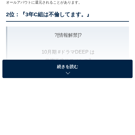
オールアバウトに還元されることがあります。
2位：『3年C組は不倫してます。』
?[情報解禁]?
10月期
#ドラマDEEP
は
学園不倫サスペンス⁈
続きを読む
⋱日本テレビ系連続ドラマ初主演！⋰
初恋相手と不倫の恋に堕ちる主人公
上村蒼 役は
#莉子
さんに決定?
初恋相手・橘伊織 役は
#杢代和人
さんが演じます?
3年C組は不倫してます。