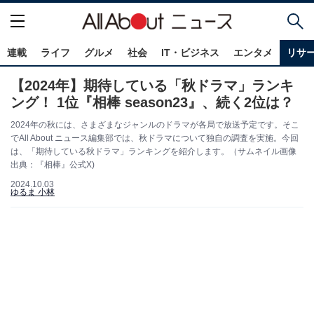
連載
ライフ
グルメ
社会
IT・ビジネス
エンタメ
リサ
【2024年】期待している「秋ドラマ」ランキ
ング！ 1位『相棒 season23』、続く2位は？
2024年の秋には、さまざまなジャンルのドラマが各局で放送予定です。そこ
でAll About ニュース編集部では、秋ドラマについて独自の調査を実施。今回
は、「期待している秋ドラマ」ランキングを紹介します。（サムネイル画像
出典：『相棒』公式X)
2024.10.03
ゆるま 小林