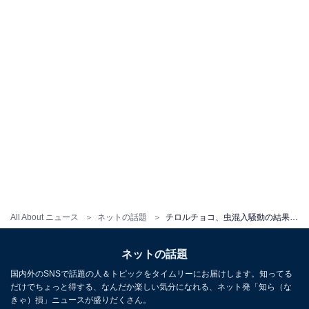
All About ニュース
ネットの話題
チロルチョコ、虫混入騒動の結果報告に「寛大すぎ」「買って応援します」と対応に称賛集まる
ネットの話題
国内外のSNSで話題の人＆トピックをタイムリーにお届けします。知ってる
だけでちょっと得する、なんだか楽しい気分になれる、ネット発「知ら（な
きゃ）損」ニュースが盛りだくさん。