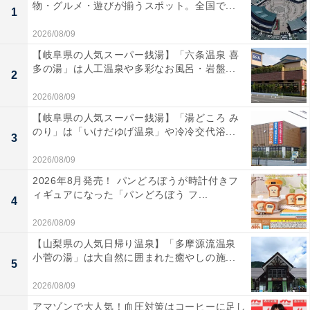
物・グルメ・遊びが揃うスポット。全国で...
1
2026/08/09
【岐阜県の人気スーパー銭湯】「六条温泉 喜
多の湯」は人工温泉や多彩なお風呂・岩盤...
2
2026/08/09
【岐阜県の人気スーパー銭湯】「湯どころ み
のり」は「いけだゆげ温泉」や冷冷交代浴...
3
2026/08/09
2026年8月発売！ パンどろぼうが時計付きフ
ィギュアになった「パンどろぼう フ...
4
2026/08/09
【山梨県の人気日帰り温泉】「多摩源流温泉
小菅の湯」は大自然に囲まれた癒やしの施...
5
2026/08/09
アマゾンで大人気！血圧対策はコーヒーに足し