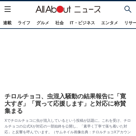
連載
ライフ
グルメ
社会
IT・ビジネス
エンタメ
リサ
チロルチョコ、虫混入騒動の結果報告に「寛
大すぎ」「買って応援します」と対応に称賛
集まる
Xでチロルチョコに虫が混入しているという投稿が話題に。これを受け、チロ
ルチョコの公式Xが対応の一部始終を公開し、「素早く丁寧で落ち着いた対
応」と反響を呼んでいます。（サムネイル画像出典：チロルチョコXアカウン