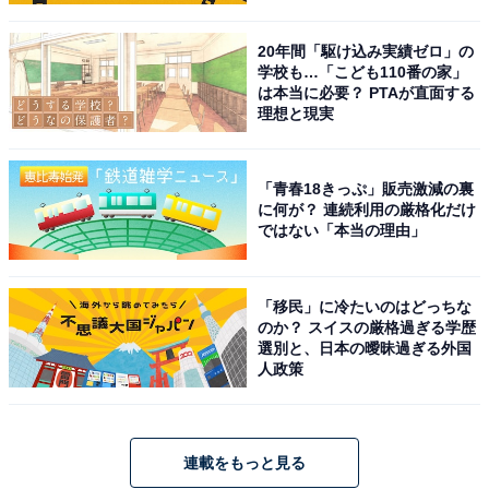
20年間「駆け込み実績ゼロ」の
学校も…「こども110番の家」
は本当に必要？ PTAが直面する
理想と現実
「青春18きっぷ」販売激減の裏
に何が？ 連続利用の厳格化だけ
ではない「本当の理由」
「移民」に冷たいのはどっちな
のか？ スイスの厳格過ぎる学歴
選別と、日本の曖昧過ぎる外国
人政策
連載をもっと見る