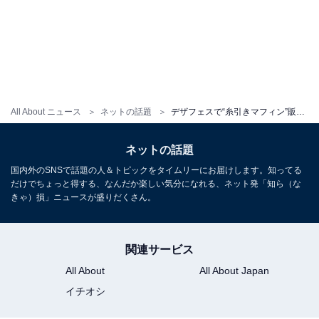
All About ニュース
ネットの話題
デザフェスで“糸引きマフィン”販売の焼き菓子店、営業停止を公表「なんとお詫びすればいいかわかりません」
ネットの話題
国内外のSNSで話題の人＆トピックをタイムリーにお届けします。知ってる
だけでちょっと得する、なんだか楽しい気分になれる、ネット発「知ら（な
きゃ）損」ニュースが盛りだくさん。
関連サービス
All About
All About Japan
イチオシ