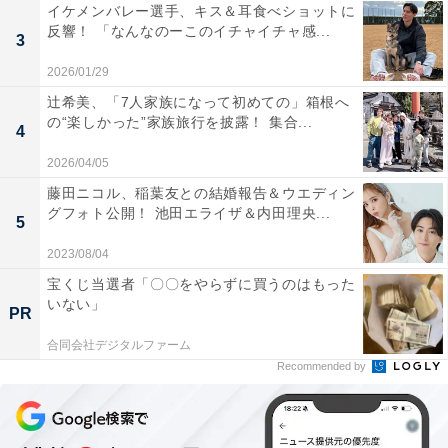
イケメンバレー選手、キス＆耳食べショットに
反響！ 「なんなのーこのイチャイチャ感...
3
2026/01/29
辻希美、「7人家族になって初めての」箱根へ
の“楽しかった”家族旅行を披露！ 集合...
4
2026/04/05
藤田ニコル、稲葉友との結婚報告＆ウエディン
グフォト公開！ 池田エライザ＆内田理央...
5
2023/08/04
宝くじ当選者「〇〇をやらずに買うのはもった
いない」
PR
合同会社デジタルファーム
Recommended by