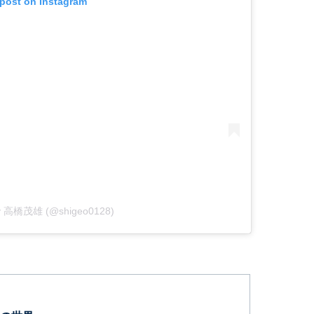
 post on Instagram
 by 高橋茂雄 (@shigeo0128)