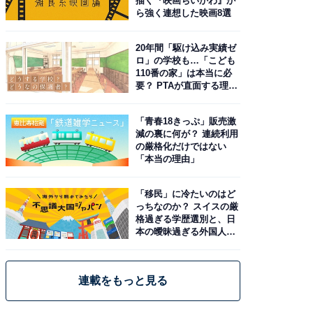
描く『映画ちいかわ』か
ら強く連想した映画8選
20年間「駆け込み実績ゼ
ロ」の学校も…「こども
110番の家」は本当に必
要？ PTAが直面する理想
と現実
「青春18きっぷ」販売激
減の裏に何が？ 連続利用
の厳格化だけではない
「本当の理由」
「移民」に冷たいのはど
っちなのか？ スイスの厳
格過ぎる学歴選別と、日
本の曖昧過ぎる外国人政
策
連載をもっと見る