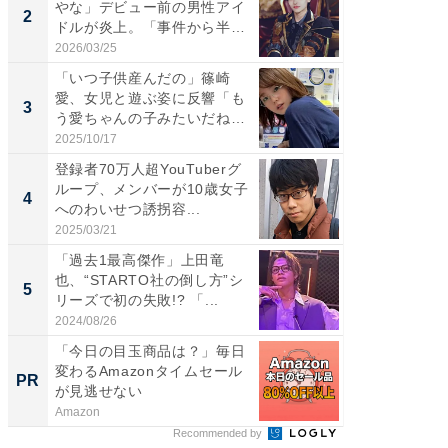
やな」デビュー前の男性アイ
介、バ
2
2
ドルが炎上。「事件から半年
らのプレ
も...
愛...
2026/03/25
2026/08/0
「いつ子供産んだの」篠崎
「脚が
愛、女児と遊ぶ姿に反響「も
横川尚
3
3
う愛ちゃんの子みたいだね」
ムキな姿
「完...
刃...
2025/10/17
2026/08/0
登録者70万人超YouTuberグ
「え、
ループ、メンバーが10歳女子
芸人、2
4
4
へのわいせつ誘拐容...
エットに
2025/03/21
2026/08/0
「過去1最高傑作」上田竜
「脳がバ
也、“STARTO社の倒し方”シ
装姿が話
5
5
リーズで初の失敗!? 「...
のお父さ
2024/08/26
2026/08/0
「今日の目玉商品は？」毎日
新卒20
変わるAmazonタイムセール
の育成
PR
PR
が見逃せない
Amazon
シンプレ
Recommended by