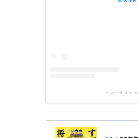
View this
A post shared