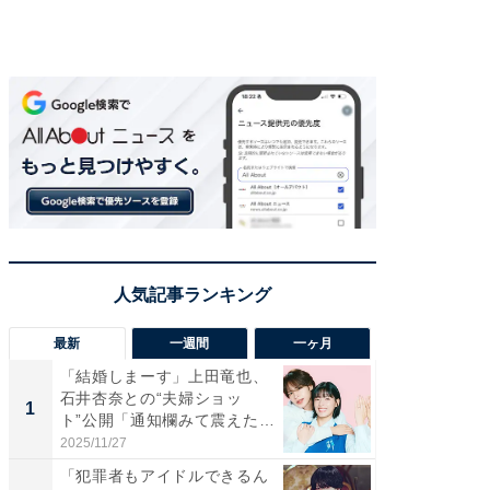
最新
一週間
一ヶ月
「結婚しまーす」上田竜也、
「さす
石井杏奈との“夫婦ショッ
は」高
1
1
ト”公開「通知欄みて震えた」
災地を
「...
「カ...
2025/11/27
2026/08/0
「犯罪者もアイドルできるん
「女の