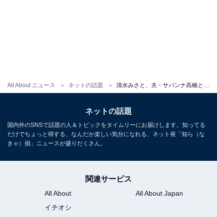
All About ニュース
ネットの話題
清水みさと、夫・サバンナ高橋とのツーショットで「突然ながら」報告に反響！ 「なんか幸せな絵やなー」
ネットの話題
国内外のSNSで話題の人＆トピックをタイムリーにお届けします。知ってる
だけでちょっと得する、なんだか楽しい気分になれる、ネット発「知ら（な
きゃ）損」ニュースが盛りだくさん。
関連サービス
All About
All About Japan
イチオシ