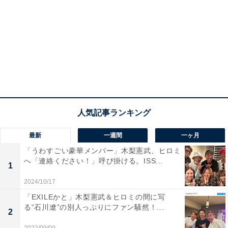
最新
一週間
一ヶ月
「うわすごい豪華メンバー」木梨憲武、ヒロミ
へ「連絡ください！」呼び掛ける。ISS...
1
2024/10/17
「EXILEかと」木梨憲武＆ヒロミの間に写
る“石川遼”の別人っぷりにファン騒然！...
2