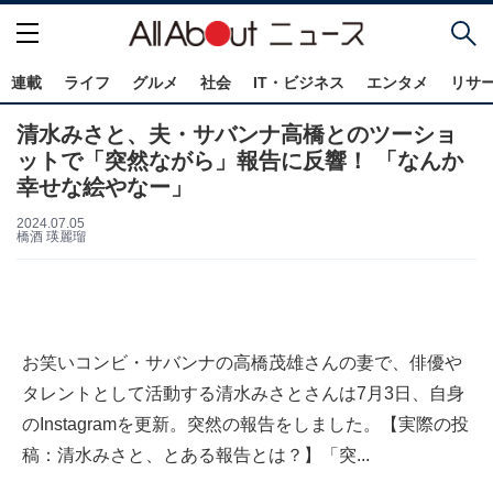
連載
ライフ
グルメ
社会
IT・ビジネス
エンタメ
リサ
清水みさと、夫・サバンナ高橋とのツーショ
ットで「突然ながら」報告に反響！ 「なんか
幸せな絵やなー」
2024.07.05
橋酒 瑛麗瑠
お笑いコンビ・サバンナの高橋茂雄さんの妻で、俳優や
タレントとして活動する清水みさとさんは7月3日、自身
のInstagramを更新。突然の報告をしました。【実際の投
稿：清水みさと、とある報告とは？】「突...