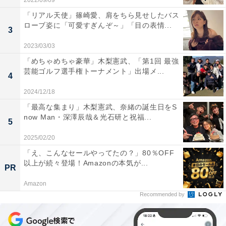
2022/09/09
「リアル天使」篠崎愛、肩をちら見せしたバス
ローブ姿に「可愛すぎんぞ～」「目の表情...
3
2023/03/03
「めちゃめちゃ豪華」木梨憲武、「第1回 最強
芸能ゴルフ選手権トーナメント」出場メ...
4
2024/12/18
「最高な集まり」木梨憲武、奈緒の誕生日をS
now Man・深澤辰哉＆光石研と祝福...
5
2025/02/20
「え、こんなセールやってたの？」80％OFF
以上が続々登場！Amazonの本気が...
PR
Amazon
Recommended by