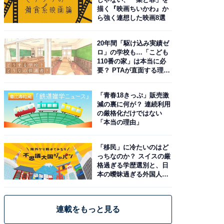
描く『映画ちいかわ』か
ら強く連想した映画8選
20年間「駆け込み実績ゼ
ロ」の学校も…「こども
110番の家」は本当に必
要？ PTAが直面する理想
と現実
「青春18きっぷ」販売激
減の裏に何が？ 連続利用
の厳格化だけではない
「本当の理由」
「移民」に冷たいのはど
っちなのか？ スイスの厳
格過ぎる学歴選別と、日
本の曖昧過ぎる外国人政
策
連載をもっと見る