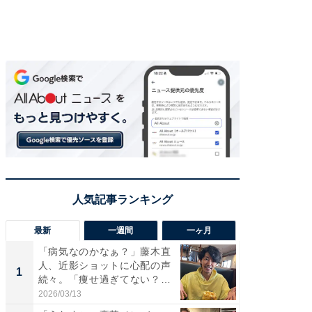
最新
一週間
一ヶ月
「病気なのかなぁ？」藤木直
「さす
人、近影ショットに心配の声
は」高
1
1
続々。「痩せ過ぎてない？」
災地を
「...
「カ...
2026/03/13
2026/08/0