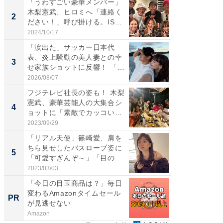
「うわすごい豪華メンバー」
「女の
木梨憲武、ヒロミへ「連絡く
介、バ
2
2
ださい！」呼び掛ける。IS
らのプレ
S...
愛...
2024/10/17
2026/08/0
「涙出た」サッカー日本代
「脚が
表、炎上騒動の美人妻との幸
横川尚
3
3
せ家族ショットに反響！ 「最
ムキな姿
高...
刃...
2026/08/07
2026/08/0
フジテレビ社長の姿も！ 木梨
「え、
憲武、豪華芸能人の大集合シ
芸人、2
4
4
ョットに「素敵でカッコい
エットに
い...
2023/09/29
2026/08/0
「リアル天使」篠崎愛、肩を
「脳がバ
ちら見せしたバスローブ姿に
装姿が話
5
5
「可愛すぎんぞ～」「目の表
のお父さ
情...
2023/03/03
2026/08/0
「今日の目玉商品は？」毎日
【西野
変わるAmazonタイムセール
を追求
PR
PR
が見逃せない
は
Amazon
FINCHI o