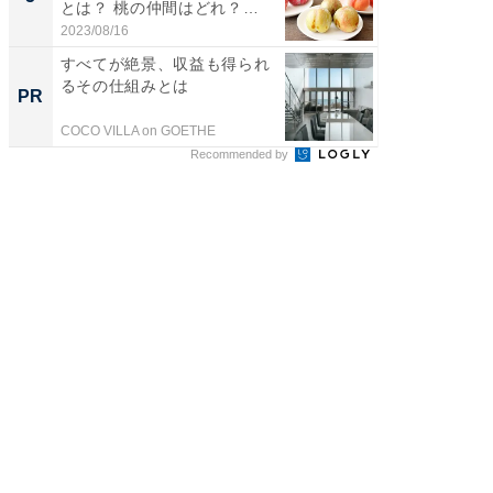
とは？ 桃の仲間はどれ？
ィ”登場
味...
2023/08/16
2026/08/0
すべてが絶景、収益も得られ
65歳以
るその仕組みとは
んなお
PR
PR
ト治療の
COCO VILLA on GOETHE
あんしん
Recommended by