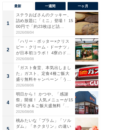
最新
一週間
一ヶ月
ステラおばさんのクッキー、
ステラ
詰め放題に「ミニ」登場！ 15
詰め放題
1
1
00円で「約23枚ほど詰...
00円で「
2026/08/04
2026/08/0
「ハリー・ポッター×クリス
「えぐ
ピー・クリーム・ドーナツ」
う！」
2
2
が日本初コラボ！ 4寮のド
神」と
ー...
が神」「.
2026/08/08
2026/08/0
「ガスト食堂、本気出しまし
「はま
た」ガスト、定食4種ご飯大
第3弾開
3
3
盛り無料キャンペーン「うお
タが登
お...
う...
2026/08/06
2026/08/0
明日から！ かつや、「感謝
「ガス
祭」開催！ 人気メニューが15
た」ガス
4
4
0円引き＆ご飯大盛無料「...
盛り無
お...
2026/08/06
2026/08/0
桃みたいな「プラム」「ソル
「たま
ダム」「ネクタリン」の違い
グ、新作
5
5