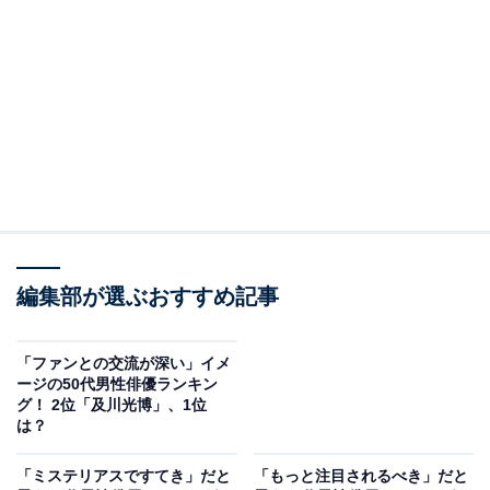
の原点である音楽分野では数々のヒット曲を生み出し、
男性ソロアーティストとしてシングル・アルバム総売上
枚数歴代1位の記録を保持しています。
自由回答を見ると、「演者としてもアーティストとして
も影響力の髙い方であり、福山さんを目指して芸能界に
入ったという人の多さに影響力を強く感じます」（40代
女性／香川県）や、「影響力があるのは福山さんではな
いでしょうか。日本を動かす力があります」（50代男性
／埼玉県）、「演技でも音楽でも何かやる度に話題にの
編集部が選ぶおすすめ記事
ぼるから」（40代女性／茨城県）といったコメントが寄
せられています。
「ファンとの交流が深い」イメ
ージの50代男性俳優ランキン
グ！ 2位「及川光博」、1位
は？
「ミステリアスですてき」だと
「もっと注目されるべき」だと