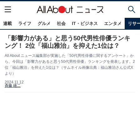
連載
ライフ
グルメ
社会
IT・ビジネス
エンタメ
リサ
「影響力がある」と思う50代男性俳優ランキ
ング！ 2位「福山雅治」を抑えた1位は？
All About ニュース編集部が実施した「50代男性俳優に関するアンケート」か
ら、今回は「影響力があると思う50代男性俳優」ランキングを発表します。2
位「福山雅治」を抑えた1位は？（サムネイル画像出典：福山雅治さん公式X
より）
2024.11.12
斉藤 雄二