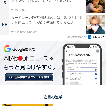
グ！ 2位「杉咲花」を大差で抑えた1位...
5
1988年に「SMAP」のメンバーとして活動を開始。数々
2025/11/07
のヒット曲をリリースするだけでなく、
カードローン50万円以上の人は、返済を3～6
『SMAP×SMAP』（フジテレビ系）などのテレビ番組で
ヶ月停止して『大幅に減額してから返済...
PR
国民的人気を博しました。俳優としても多大な影響力を
残し、1990年代の大ヒットドラマ『ロングバケーショ
渋谷法務総合事務所
Recommended by
ン』（フジテレビ系）が放送される月曜日の夜は街から
OLの姿が消えると言われたほど。作中で着用したアイテ
ムや髪形が流行するなど、ファッションリーダーとして
も注目を集めました。
アンケート回答を見ると、「ドラマの主演になると必ず
話題になるので」（50代女性／神奈川県）や、「木村拓
哉さんはどの世代もみんな好きで、特に40代50代は全盛
期のSMAPを知ってるから」（20代男性／埼玉県）、
注目の連載
「キムタクの影響力は昔から日本一だと思います」（30
代女性／沖縄県）といったコメントが寄せられていま