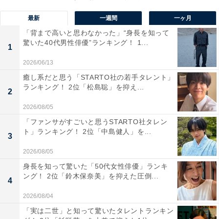
最新
一週間
一ヶ月
「背まで高いと思わなかった」“身長を知って
驚いた40代男性俳優”ランキング！ 1...
1
View this post on Instagram
2026/06/13
癒し系だと思う「STARTO社の若手タレント」
ランキング！ 2位「松島聡」を抑え...
2
2026/08/05
「ファンサがすごいと思うSTARTO社タレン
ト」ランキング！ 2位「中島健人」を...
3
2026/08/05
身長を知って驚いた「50代女性俳優」ランキ
A post shared by Takuya Kimura (@takuya.kimura_tak)
ング！ 2位「鈴木保奈美」を抑えた圧倒...
4
2026/08/04
1位には、「木村拓哉」さんが選ばれました！
「実は二世」と知って驚いたタレントランキン