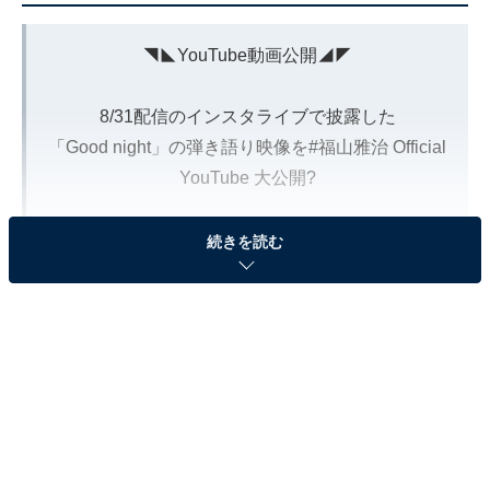
◥◣YouTube動画公開◢◤
8/31配信のインスタライブで披露した
「Good night」の弾き語り映像を
#福山雅治
Official
YouTube 大公開?
?ご視聴はこちら
https://t.co/LWBxgqOPoi
続きを読む
#BROS1991
pic.twitter.com/eto0gFH1Tv
— 福山雅治 (@BROS_1991)
September 8, 2024
2位は、「福山雅治」さんです！
シンガーソングライター、俳優、写真家、ラジオパーソ
ナリティなど幅広い分野で活躍する福山雅治さん。活動