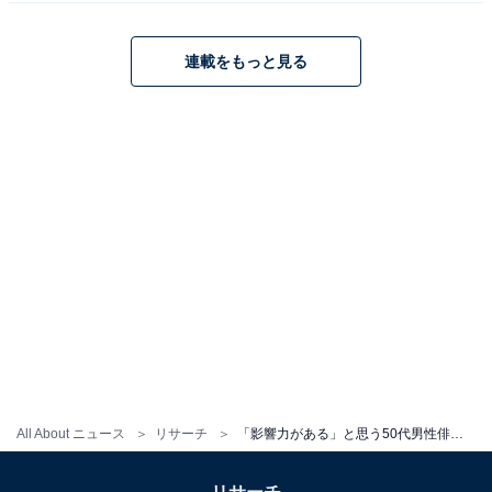
連載をもっと見る
こちらもおすすめ
「もっと多くの作品で見たい」と思う50代男性
俳優ランキング！ 2位「西島秀俊」、1位は？
All About ニュース
リサーチ
「影響力がある」と思う50代男性俳優ランキング！ 2位「福山雅治」を抑えた1位は？