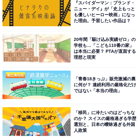
『スパイダーマン：ブランド・
す。
ニュー・デイ』が「史上もっと
も優しいヒーロー映画」になっ
た理由。予習したい作品は？
※コメントは全て原文ママです
20年間「駆け込み実績ゼロ」の
この記事の筆者：斉藤 雄二 プロフィール
学校も…「こども110番の家」
新潟出身、静岡在住の元プロドラマー。ライター執筆歴
は本当に必要？ PTAが直面する
理想と現実
は約8年。趣味は読書とフィットネスとfiat500でドライ
ブに出かけること。最近はeSportsの試合観戦が楽しみで
す。メインMCを担当するPodcast番組「だいたい二畳半
「青春18きっぷ」販売激減の裏
に何が？ 連続利用の厳格化だけ
｜ホントは面白い住まいの話」をSpotifyやApplePodcast
ではない「本当の理由」
で配信中！
「移民」に冷たいのはどっちな
5位までの全ランキング結果を見
のか？ スイスの厳格過ぎる学歴
次ページ
る
選別と、日本の曖昧過ぎる外国
人政策