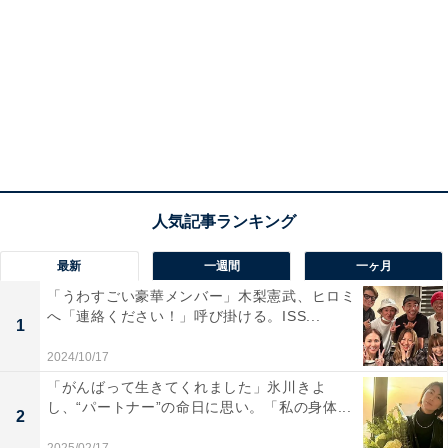
最新
一週間
一ヶ月
「うわすごい豪華メンバー」木梨憲武、ヒロミ
へ「連絡ください！」呼び掛ける。ISS...
1
2024/10/17
「がんばって生きてくれました」氷川きよ
し、“パートナー”の命日に思い。「私の身体...
2