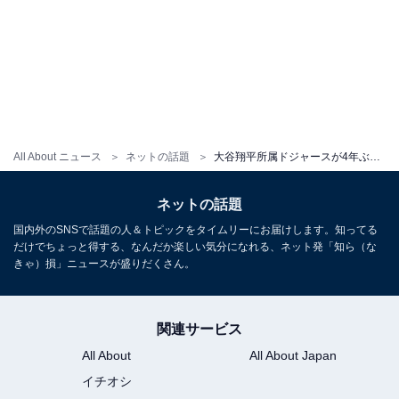
All About ニュース
ネットの話題
大谷翔平所属ドジャースが4年ぶり8回目のワールドシリーズ制覇！ 大谷は1番DHでスタメンも無安打
ネットの話題
国内外のSNSで話題の人＆トピックをタイムリーにお届けします。知ってる
だけでちょっと得する、なんだか楽しい気分になれる、ネット発「知ら（な
きゃ）損」ニュースが盛りだくさん。
関連サービス
All About
All About Japan
イチオシ