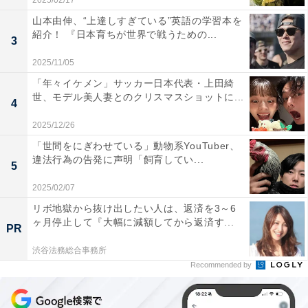
2025/02/17
山本由伸、“上達しすぎている”英語の学習本を
紹介！ 『日本育ちが世界で戦うための...
3
2025/11/05
「年々イケメン」サッカー日本代表・上田綺
世、モデル美人妻とのクリスマスショットに...
4
2025/12/26
「世間をにぎわせている」動物系YouTuber、
違法行為の告発に声明「飼育してい...
5
2025/02/07
リボ地獄から抜け出したい人は、返済を3～6
ヶ月停止して『大幅に減額してから返済す...
PR
渋谷法務総合事務所
Recommended by