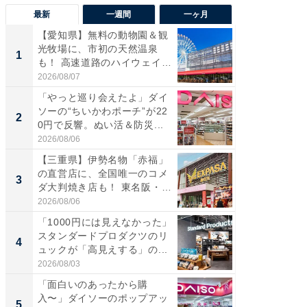
最新
一週間
一ヶ月
【愛知県】無料の動物園＆観
【兵庫
光牧場に、市初の天然温泉
ーメン
1
1
も！ 高速道路のハイウェイオ
再現した
ア...
道...
2026/08/07
2026/08/0
「やっと巡り会えたよ」ダイ
【三重
ソーの“ちいかわポーチ”が22
の直営
2
2
0円で反響。ぬい活＆防災...
ダ大判焼
伊...
2026/08/06
2026/08/0
【三重県】伊勢名物「赤福」
【千葉県
の直営店に、全国唯一のコメ
級マー
3
3
ダ大判焼き店も！ 東名阪・
ノベし
伊...
ー...
2026/08/06
2026/08/0
「1000円には見えなかった」
立山連
スタンダードプロダクツのリ
風呂に、
4
4
ュックが「高見えする」の...
層水風
帰...
2026/08/03
2026/08/0
「面白いのあったから購
「これ
入〜」ダイソーのポップアッ
ダイソ
5
5