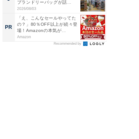
プランドリーバッグが話
リーバ
題。“さま...
わ...
2026/08/03
2026/08/0
「え、こんなセールやってた
FINCH
の？」80％OFF以上が続々登
クセッ
PR
PR
場！Amazonの本気が...
Amazon
FINCHI o
Recommended by