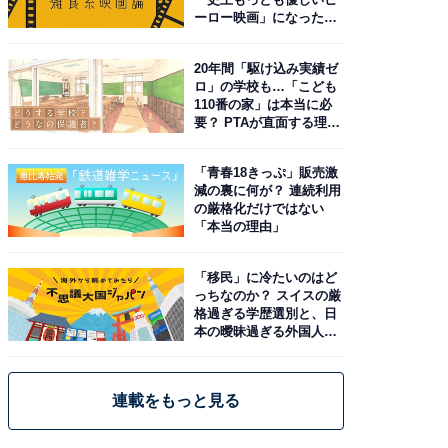
ーロー映画」になった理
由。予習したい作品は？
20年間「駆け込み実績ゼ
ロ」の学校も…「こども
110番の家」は本当に必
要？ PTAが直面する理想
と現実
「青春18きっぷ」販売激
減の裏に何が？ 連続利用
の厳格化だけではない
「本当の理由」
「移民」に冷たいのはど
っちなのか？ スイスの厳
格過ぎる学歴選別と、日
本の曖昧過ぎる外国人政
策
連載をもっと見る