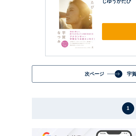
じゆうがたび
次ページ
宇
1