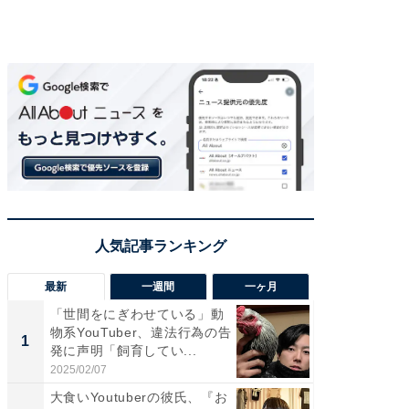
最新
一週間
一ヶ月
「世間をにぎわせている」動
「さす
物系YouTuber、違法行為の告
は」高
1
1
発に声明「飼育してい...
災地を
「カ...
2025/02/07
2026/08/0
大食いYoutuberの彼氏、『お
「女の