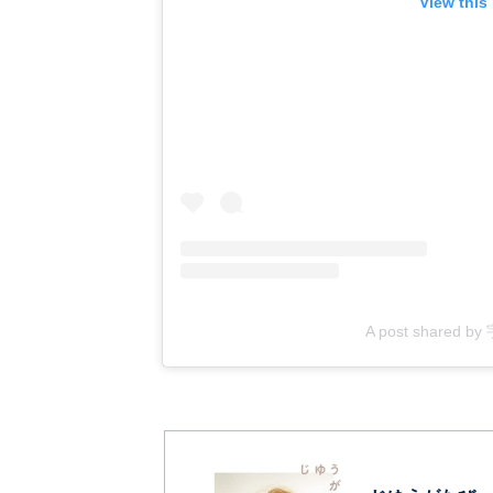
View this
A post shared 