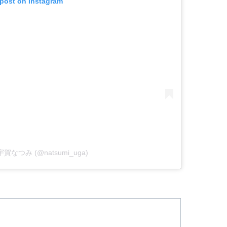
 post on Instagram
by 宇賀なつみ (@natsumi_uga)