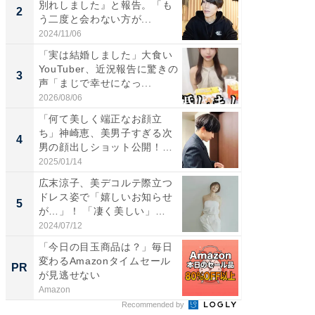
別れしました』と報告。「も
介、バ
2
2
う二度と会わない方が...
らのプレ
愛...
2024/11/06
2026/08/0
「実は結婚しました」大食い
「脚が
YouTuber、近況報告に驚きの
横川尚
3
3
声「まじで幸せになっ...
ムキな姿
刃...
2026/08/06
2026/08/0
「何て美しく端正なお顔立
「え、
ち」神崎恵、美男子すぎる次
芸人、2
4
4
男の顔出しショット公開！
エットに
「め...
2025/01/14
2026/08/0
広末涼子、美デコルテ際立つ
「脳がバ
ドレス姿で「嬉しいお知らせ
装姿が話
5
5
が…」！ 「凄く美しい」
のお父さ
「透...
2024/07/12
2026/08/0
「今日の目玉商品は？」毎日
全国の
変わるAmazonタイムセール
付きの
PR
PR
が見逃せない
Amazon
COCO VIL
Recommended by