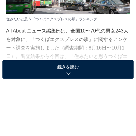
住みたいと思う「つくばエクスプレスの駅」ランキング
All About ニュース編集部は、全国10〜70代の男女243人
を対象に、「つくばエクスプレスの駅」に関するアンケ
ート調査を実施しました（調査期間：8月16日〜10月1
日）。調査結果から今回は、「住みたいと思うつくばエ
クスプレスの駅」ランキングを発表します。
続きを読む
＞12位までの全ランキング結果を見る
2位：北千住
2位は、東京都足立区にある「北千住」駅。つくばエク
スプレスのほか、東京メトロ千代田線や日比谷線、常磐
線、東武伊勢崎線など6路線が乗り入れる国内屈指のタ