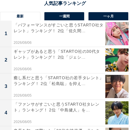
で、住み心地のいい駅として人気です。東京・秋葉原駅
まで約30分でアクセスでき、駅周辺は数多くの飲食店や
最新
一週間
一ヶ月
映画館も入る大規模ショッピングセンター「流山おおた
「パフォーマンスがすごいと思うSTARTO社タ
レント」ランキング！ 2位「佐久間...
かの森S･C」など生活利便性の高い商業施設が充実。自
1
然を生かした街並みが幅広い年齢層からの支持を得てい
2026/08/06
ます。
ギャップがあると思う「STARTO社の30代タ
レント」ランキング！ 2位「ジェシ...
2
回答者からは、「エクスプレス沿線の真ん中になる駅
2026/08/06
で、どちらに行くにも便利なのとマンションとかも多い
癒し系だと思う「STARTO社の若手タレント」
ので住みやすそうです」（40代女性／広島県）、「開発
ランキング！ 2位「松島聡」を抑え...
3
中の頃に何度か仕事で行ったことがあり、駅前のモール
2026/08/05
があって便利だし、近年開発されたところなので何をす
「ファンサがすごいと思うSTARTO社タレン
るにも新しく綺麗なイメージがあるから」（30代女性／
ト」ランキング！ 2位「中島健人」を...
神奈川県）、「流山エリアはアクセスが便利です。つく
4
ばエクスプレスがあるおかげで都内までもすぐです。子
2026/08/05
育て世代が住みやすいと言うだけあって、道が広いので