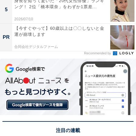
身長を知って驚いた「20代女性俳優」ランキ
ング！ 2位「橋本環奈」をわずか1票差...
ベビーカーで移動も簡単です」（30代女性／千葉県）、
5
「駅の周りが家族向けに栄えてる。何でもあるからかな
2026/07/10
り便利」（30代女性／静岡県）などのコメントが寄せら
【今すぐやって】60歳以上は〇〇しないと金
れました。
運が崩壊します
PR
合同会社デジタルファーム
※回答者のコメントは原文ママです
Recommended by
この記事の筆者：福島 ゆき プロフィール
アニメや漫画のレビュー、エンタメトピックスなどを中
心に、オールジャンルで執筆中のライター。時々、店舗
取材などのリポート記事も担当。All AboutおよびAll
About ニュースでのライター歴は5年。
12位までの全ランキング結果を見
次ページ
る！
注目の連載