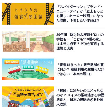
『スパイダーマン：ブランド・
ニュー・デイ』が「史上もっと
も優しいヒーロー映画」になっ
た理由。予習したい作品は？
20年間「駆け込み実績ゼロ」の
学校も…「こども110番の家」
は本当に必要？ PTAが直面する
理想と現実
「青春18きっぷ」販売激減の裏
に何が？ 連続利用の厳格化だけ
ではない「本当の理由」
こちらもおすすめ
「移民」に冷たいのはどっちな
家族で住みたいと思う「つくばエクスプレスの
のか？ スイスの厳格過ぎる学歴
駅」ランキング！ 「柏の葉キャンパス」を抑え
選別と、日本の曖昧過ぎる外国
た1位は？
人政策