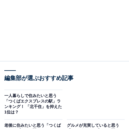
ーミナル駅として多くの人に利用されています。交通利
便性、生活利便性が高い反面、東京23区内では家賃相場
が比較的リーズナブルである点から“穴場な街”としても
人気です。
回答者からは、「北千住は駅前にルミネ、丸井がある他
カフェや飲食店が多く軒を連ねるので平日休日共に賑わ
っていて楽しいと思ったからです」（30代女性／東京
都）、「都心に近い割に家賃が安く商業施設も充実して
編集部が選ぶおすすめ記事
いるから」（30代男性／東京都）、「近くに大きなファ
ッションビルもあり、大学も増えて治安がよくなってき
ている。6線以上乗り入れの駅は便利」（40代女性／埼
一人暮らしで住みたいと思う
「つくばエクスプレスの駅」ラ
玉県）、「東京で家賃が安い。かつ、ここ5年で栄えた
ンキング！ 「北千住」を抑えた
街でもあるので活気がある。足立区で治安が悪いように
1位は？
感じるが実はそこまで悪くない」（20代男性／東京都）
老後に住みたいと思う「つくば
グルメが充実していると思う
などの声がありました。