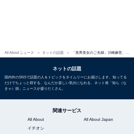
All About ニュース
ネットの話題
「美男美女のご夫婦」川崎麻世、再婚した21歳下美人妻とのツーショットを公開！ 「ラブラブTimeですね」
ネットの話題
国内外のSNSで話題の人＆トピックをタイムリーにお届けします。知ってる
だけでちょっと得する、なんだか楽しい気分になれる、ネット発「知ら（な
きゃ）損」ニュースが盛りだくさん。
関連サービス
All About
All About Japan
イチオシ