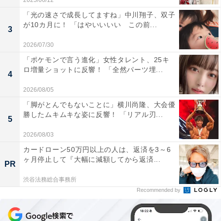
2025/06/12
「光の速さで成長してますね」中川翔子、双子
が10カ月に！ 「はやいいいい この前...
3
2026/07/30
「ポケモンで言う進化」女性タレント、25キ
ロ増量ショットに反響！ 「全然パーツ埋...
4
2026/08/05
「脚がとんでもないことに」横川尚隆、大会優
勝したムキムキな姿に反響！ 「リアル刃...
5
2026/08/03
カードローン50万円以上の人は、返済を3～6
ヶ月停止して『大幅に減額してから返済...
PR
渋谷法務総合事務所
Recommended by