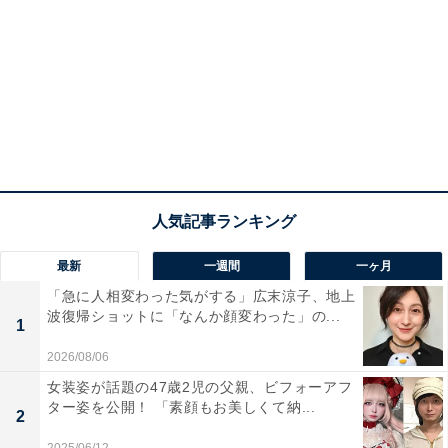
最新
一週間
一ヶ月
「急に人相変わった気がする」広末涼子、地上
波復帰ショットに「なんか顔変わった」の...
1
2026/08/06
女装姿が話題の47歳2児の父親、ビフォーアフ
ター姿を公開！ 「素顔もお美しくて納...
2