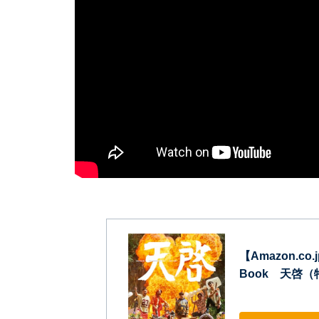
【Amazon.co.
Book 天啓