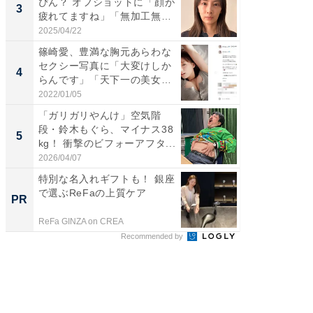
ぴん？ オフショットに「顔が
横川尚
3
3
疲れてますね」「無加工無
ムキな姿
表...
刃...
2025/04/22
2026/08/0
篠崎愛、豊満な胸元あらわな
「え、
セクシー写真に「大変けしか
芸人、2
4
4
らんです」「天下一の美女で
エットに
す...
2022/01/05
2026/08/0
「ガリガリやんけ」空気階
「脳がバ
段・鈴木もぐら、マイナス38
装姿が話
5
5
kg！ 衝撃のビフォーアフタ...
のお父さ
2026/04/07
2026/08/0
特別な名入れギフトも！ 銀座
車1台分
で選ぶReFaの上質ケア
能。現
PR
PR
ラ
ReFa GINZA on CREA
BLAZE
Recommended by