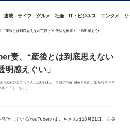
連載
ライフ
グルメ
社会
IT・ビジネス
エンタメ
リ
r妻、“産後とは到底思えない可愛さ”の美貌を披露！ 「透明感えぐい」
ber妻、“産後とは到底思えない
「透明感えぐい」
uberのまこちさんは10月21日、自身のYouTubeを更新。出産報告をす
出典：「まこち」）
信しているYouTuberのまこちさんは10月21日、自身