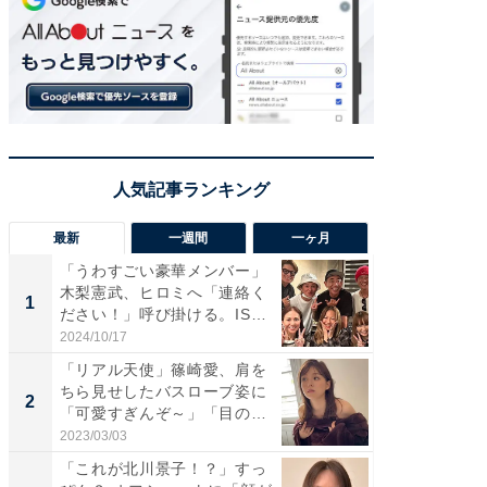
最新
一週間
一ヶ月
「うわすごい豪華メンバー」
「さす
木梨憲武、ヒロミへ「連絡く
は」高
1
1
ださい！」呼び掛ける。IS
災地を
S...
「カ...
2024/10/17
2026/08/0
「リアル天使」篠崎愛、肩を
「女の
ちら見せしたバスローブ姿に
介、バ
2
2
「可愛すぎんぞ～」「目の表
らのプレ
情...
愛...
2023/03/03
2026/08/0
「これが北川景子！？」すっ
「脚が