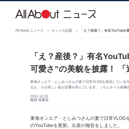
All About ニュース
ネットの話題
「え？産後？」有名YouTube
「え？産後？」有名YouTu
可愛さ”の美貌を披露！ 
東海オンエア・としみつさんの妻で日常VLOGを発信しているYouT
るも、その美しい姿が反響を呼んでいます。（サムネイル画像
2024.10.25
橋酒 瑛麗瑠
東海オンエア・としみつさんの妻で日常VLOGを発
のYouTubeを更新。出産の報告をしました。