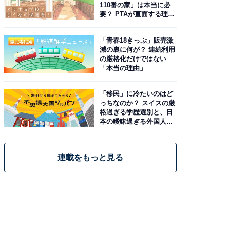
110番の家」は本当に必
要？ PTAが直面する理想
と現実
「青春18きっぷ」販売激
減の裏に何が？ 連続利用
の厳格化だけではない
「本当の理由」
「移民」に冷たいのはど
っちなのか？ スイスの厳
格過ぎる学歴選別と、日
本の曖昧過ぎる外国人政
策
連載をもっと見る