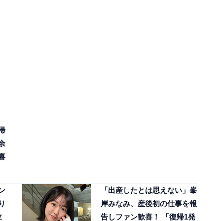
帰
余
喜
ン
「出産したとは思えない」峯
り
岸みなみ、産後初の仕事を報
泣
告しファン歓喜！ 「復帰1発