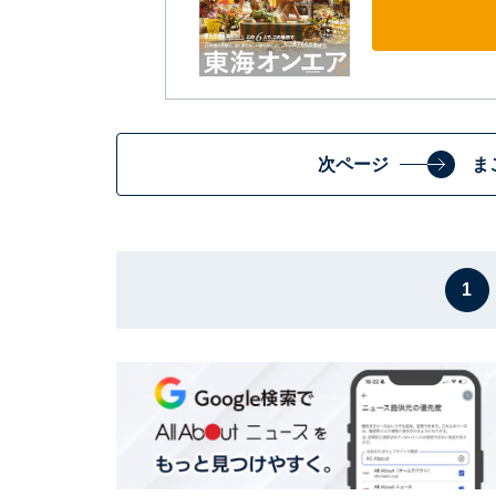
次ページ
ま
1