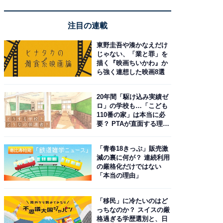
注目の連載
東野圭吾や湊かなえだけ
じゃない、「業と罪」を
描く『映画ちいかわ』か
ら強く連想した映画8選
20年間「駆け込み実績ゼ
ロ」の学校も…「こども
110番の家」は本当に必
要？ PTAが直面する理想
と現実
「青春18きっぷ」販売激
減の裏に何が？ 連続利用
の厳格化だけではない
「本当の理由」
「移民」に冷たいのはど
っちなのか？ スイスの厳
格過ぎる学歴選別と、日