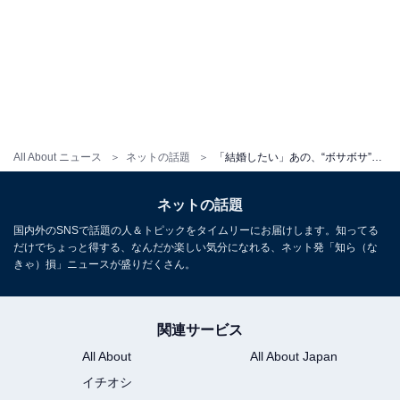
All About ニュース
ネットの話題
「結婚したい」あの、“ボサボサ”ヘア＆真っ白美脚あらわなコーデに称賛の声！ 「足、なが！」「優勝」
ネットの話題
国内外のSNSで話題の人＆トピックをタイムリーにお届けします。知ってる
だけでちょっと得する、なんだか楽しい気分になれる、ネット発「知ら（な
きゃ）損」ニュースが盛りだくさん。
関連サービス
All About
All About Japan
イチオシ