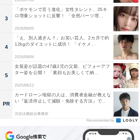
2026/07/30
「ポケモンで言う進化」女性タレント、25キ
ロ増量ショットに反響！ 「全然パーツ埋...
3
2026/08/05
「え、別人過ぎん？」お笑い芸人、2カ月で約
12kgのダイエットに成功！ 「イケメ...
4
2026/08/04
女装姿が話題の47歳2児の父親、ビフォーアフ
ター姿を公開！ 「素顔もお美しくて納...
5
2025/06/12
カードローン地獄の人は、消費者金融が教えな
い『返済停止して減額・免除する方法』で...
PR
渋谷法務総合事務所
Recommended by