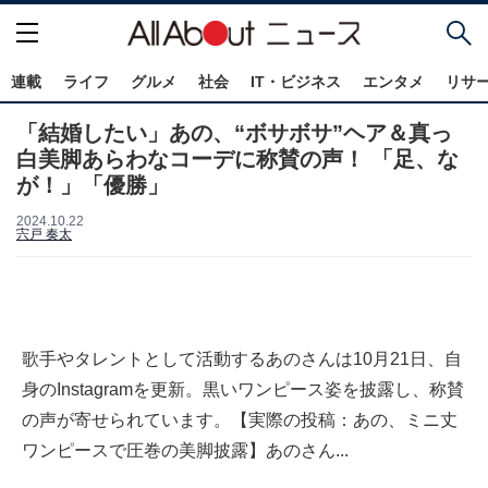
連載
ライフ
グルメ
社会
IT・ビジネス
エンタメ
リサ
「結婚したい」あの、“ボサボサ”ヘア＆真っ
白美脚あらわなコーデに称賛の声！ 「足、な
が！」「優勝」
2024.10.22
宍戸 奏太
歌手やタレントとして活動するあのさんは10月21日、自
身のInstagramを更新。黒いワンピース姿を披露し、称賛
の声が寄せられています。【実際の投稿：あの、ミニ丈
ワンピースで圧巻の美脚披露】あのさん...