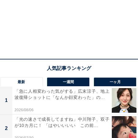
最新
一週間
一ヶ月
「急に人相変わった気がする」広末涼子、地上
波復帰ショットに「なんか顔変わった」の...
1
2026/08/06
「光の速さで成長してますね」中川翔子、双子
が10カ月に！ 「はやいいいい この前...
2