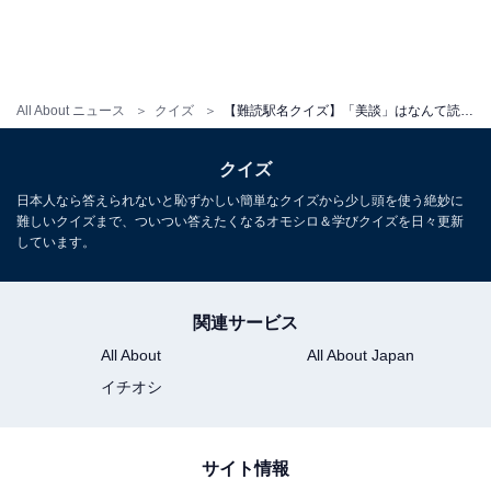
All About ニュース
クイズ
【難読駅名クイズ】「美談」はなんて読む？ “びだん”駅ではありません！
クイズ
日本人なら答えられないと恥ずかしい簡単なクイズから少し頭を使う絶妙に
難しいクイズまで、ついつい答えたくなるオモシロ＆学びクイズを日々更新
しています。
関連サービス
All About
All About Japan
イチオシ
サイト情報