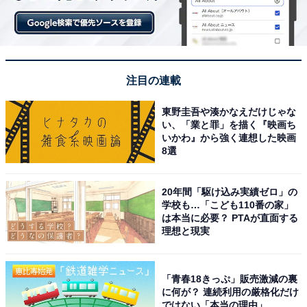
注目の連載
東野圭吾や湊かなえだけじゃな
い、「業と罪」を描く『映画ち
いかわ』から強く連想した映画
8選
20年間「駆け込み実績ゼロ」の
学校も…「こども110番の家」
は本当に必要？ PTAが直面する
理想と現実
「青春18きっぷ」販売激減の裏
に何が？ 連続利用の厳格化だけ
ではない「本当の理由」