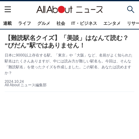
連載
ライフ
グルメ
社会
IT・ビジネス
エンタメ
リサ
【難読駅名クイズ】「美談」はなんて読む？
“びだん”駅ではありません！
日本に9000以上存在する駅。「東京」や「大阪」など、名前がよく知られた
駅名はたくさんありますが、中には読み方が難しい駅名も。今回は、そんな
「難読駅名」を使ったクイズを作成しました。この駅名、あなたは読めます
か？
2024.10.24
All About ニュース編集部