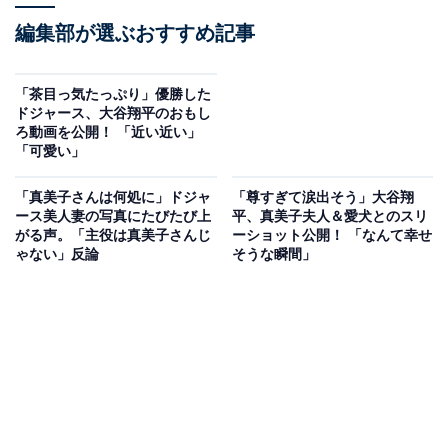
編集部が選ぶおすすめ記事
「茶目っ気たっぷり」優勝した
ドジャース、大谷翔平のおもし
ろ動画を公開！ 「近い近い」
「可愛い」
「真美子さんは何処に」ドジャ
「尊すぎて涙出そう」大谷翔
ース美人妻の写真にたびたび上
平、真美子夫人＆愛犬とのスリ
がる声。「主役は真美子さんじ
ーショット公開！ 「なんて幸せ
ゃない」反論
そうな瞬間」