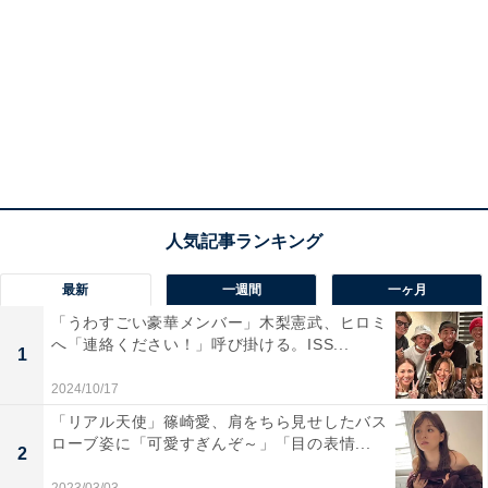
最新
一週間
一ヶ月
「うわすごい豪華メンバー」木梨憲武、ヒロミ
へ「連絡ください！」呼び掛ける。ISS...
1
2024/10/17
「リアル天使」篠崎愛、肩をちら見せしたバス
ローブ姿に「可愛すぎんぞ～」「目の表情...
2