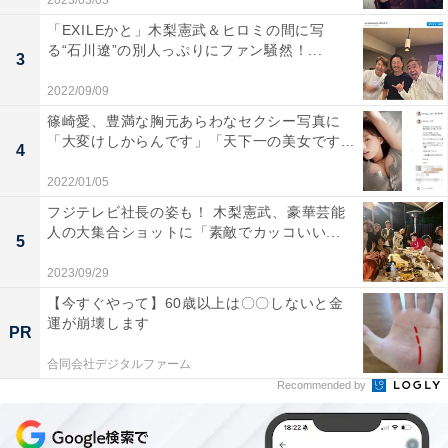
2023/03/03
「EXILEかと」木梨憲武＆ヒロミの間に写
る“石川遼”の別人っぷりにファン騒然！...
3
2022/09/09
篠崎愛、豊満な胸元あらわなセクシー写真に
「大変けしからんです」「天下一の美女です...
4
2022/01/05
フジテレビ社長の姿も！ 木梨憲武、豪華芸能
人の大集合ショットに「素敵でカッコいい...
5
2023/09/29
【今すぐやって】60歳以上は〇〇しないと金
運が崩壊します
PR
合同会社デジタルファーム
Recommended by