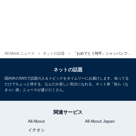
All About ニュース
ネットの話題
「おめでとう翔平」シャンパンファイトでずぶ濡れの大谷翔平の姿！ 「最高な写真」「大谷さん泡まみれ」
ネットの話題
国内外のSNSで話題の人＆トピックをタイムリーにお届けします。知ってる
だけでちょっと得する、なんだか楽しい気分になれる、ネット発「知ら（な
きゃ）損」ニュースが盛りだくさん。
関連サービス
All About
All About Japan
イチオシ