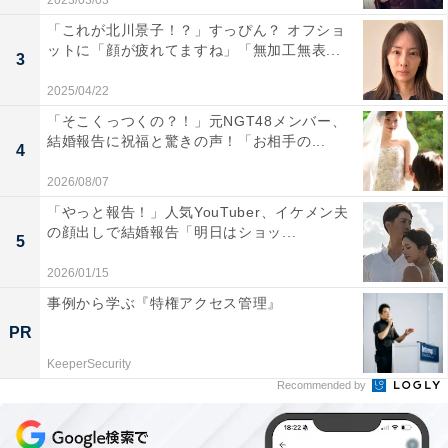
2023/03/03
「これが北川景子！？」すっぴん？ オフショ
ットに「顔が疲れてますね」「無加工無表...
3
2025/04/22
「そこくっつくの？！」元NGT48メンバー、
結婚報告に祝福と驚きの声！「お相手の...
4
2026/08/07
「やっと報告！」人気YouTuber、イケメン夫
の顔出しで結婚報告「明日はショッ...
5
2026/01/15
事例から学ぶ『特権アクセス管理』
PR
KeeperSecurity
Recommended by