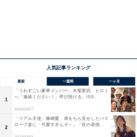
最新
一週間
一ヶ月
「うわすごい豪華メンバー」木梨憲武、ヒロミ
へ「連絡ください！」呼び掛ける。ISS...
1
2024/10/17
「リアル天使」篠崎愛、肩をちら見せしたバス
ローブ姿に「可愛すぎんぞ～」「目の表情...
2