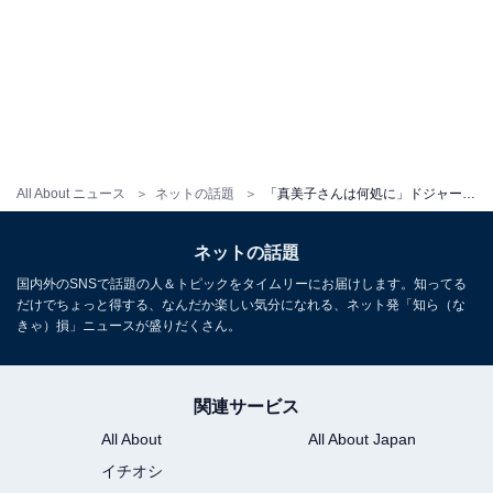
All About ニュース
ネットの話題
「真美子さんは何処に」ドジャース美人妻の写真にたびたび上がる声。「主役は真美子さんじゃない」反論
ネットの話題
国内外のSNSで話題の人＆トピックをタイムリーにお届けします。知ってる
だけでちょっと得する、なんだか楽しい気分になれる、ネット発「知ら（な
きゃ）損」ニュースが盛りだくさん。
関連サービス
All About
All About Japan
イチオシ