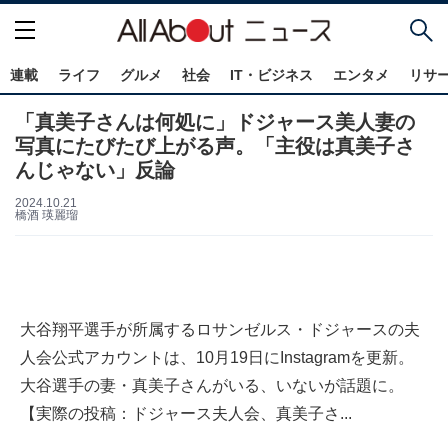
連載
ライフ
グルメ
社会
IT・ビジネス
エンタメ
リサ
「真美子さんは何処に」ドジャース美人妻の
写真にたびたび上がる声。「主役は真美子さ
んじゃない」反論
2024.10.21
橋酒 瑛麗瑠
大谷翔平選手が所属するロサンゼルス・ドジャースの夫
人会公式アカウントは、10月19日にInstagramを更新。
大谷選手の妻・真美子さんがいる、いないが話題に。
【実際の投稿：ドジャース夫人会、真美子さ...