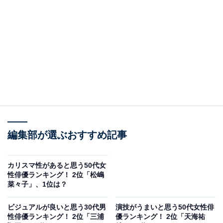
2位は「小栗旬」さんでした。2002年に放送された『ご
くせん』第1シリーズ（日本テレビ系）にて、松本潤さ
ん演じる沢田慎の取り巻きの1人、不良グループ内でも
中心的存在の内山春彦を演じました。さらにドラマ『花
より男子』（TBS系）で人気が急上昇し、同作続編や映
画『花より男子ファイナル』にも出演。多彩な演技力を
武器に、シリアスな役からコミカルな役までこなしま
す。
編集部が選ぶおすすめ記事
回答者からは「色んな役をするのに、努力しているイメ
ージなのでストイックだと思います」（30代女性／島根
カリスマ性があると思う50代女
性俳優ランキング！ 2位「松嶋
県）、「以前密着テレビで大河ドラマの撮影現場の様子
菜々子」、1位は？
で演出について話し合っているシーンがあり拘りが強く
真剣なまなざしがストイックだと感じました」（40代女
ビジュアルが良いと思う30代男
演技がうまいと思う50代女性俳
性俳優ランキング！ 2位「三浦
優ランキング！ 2位「天海祐
性／茨城県）、「松本潤との対談の時話を聞いててスト