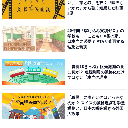
い、「業と罪」を描く『映画ち
いかわ』から強く連想した映画
1位は「鈴木亮平」さんでした。2006年に水着のキャン
8選
ペーンボーイに選ばれたことがきっかけで芸能界入り。
同年に『レガッタ』（テレビ朝日系）でドラマ初出演を
20年間「駆け込み実績ゼロ」の
学校も…「こども110番の家」
果たすと、ドラマ『メイちゃんの執事』（フジテレビ
は本当に必要？ PTAが直面する
系）や、『天皇の料理番』（TBS系）、映画『風に立つ
理想と現実
ライオン』などに出演。NHK連続テレビ小説『花子とア
ン』や、大河ドラマ『西郷どん』にも出演しています。
「青春18きっぷ」販売激減の裏
演じる役に合わせて過酷な肉体改造を行うほど、真摯
に何が？ 連続利用の厳格化だけ
（しんし）に取り組む姿に定評があります。
ではない「本当の理由」
回答者のコメントを見ると「ゴリゴリなマッチョから急
「移民」に冷たいのはどっちな
に病人でガリガリに急激に減量していてすごいと思っ
のか？ スイスの厳格過ぎる学歴
選別と、日本の曖昧過ぎる外国
た」（30代女性／岡山県）、「役作りで体重や顔つきま
人政策
で変えることができる俳優だと思うから」（30代女性／
山形県）、「身体づくりだけでなくや語学力、世界遺産