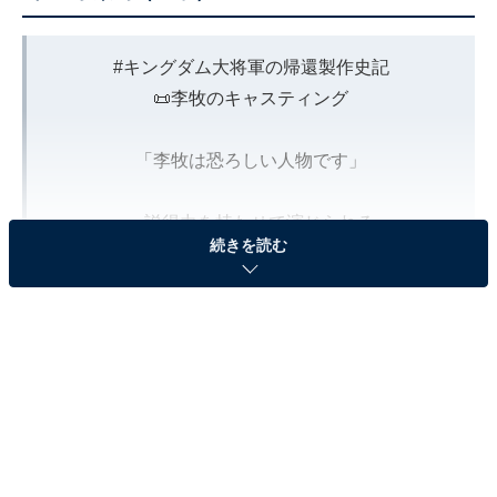
#キングダム大将軍の帰還製作史記
📜李牧のキャスティング
「李牧は恐ろしい人物です」
・説得力を持たせて演じられる
続きを読む
・王騎という巨大な存在と対峙できる
・王騎より若い役者
松橋プロデューサーはこれらの観点から
#小栗旬
さ
んをキャスティングしたそうです⚔️
#キングダム
大
ヒット上映中🔥
pic.twitter.com/zQ4I8h5af0
— 映画『キングダム 大将軍の帰還』公式アカウン
ト (@kingdomthemovie)
August 8, 2024