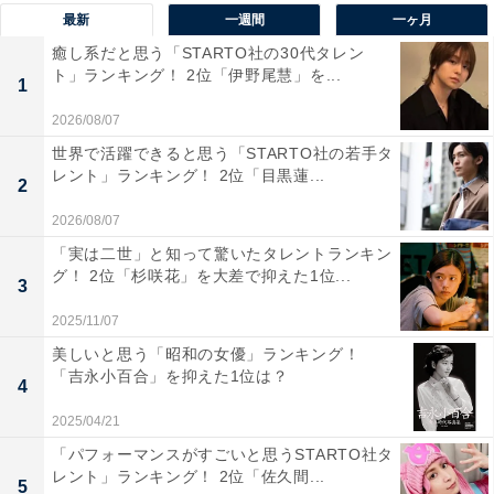
最新
一週間
一ヶ月
癒し系だと思う「STARTO社の30代タレン
ト」ランキング！ 2位「伊野尾慧」を...
1
2026/08/07
世界で活躍できると思う「STARTO社の若手タ
レント」ランキング！ 2位「目黒蓮...
2
2026/08/07
「実は二世」と知って驚いたタレントランキン
グ！ 2位「杉咲花」を大差で抑えた1位...
3
2025/11/07
美しいと思う「昭和の女優」ランキング！
1位：鈴木亮平（160票）
「吉永小百合」を抑えた1位は？
4
2025/04/21
「パフォーマンスがすごいと思うSTARTO社タ
レント」ランキング！ 2位「佐久間...
5