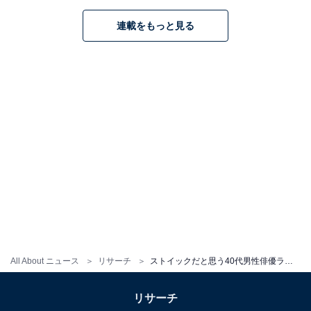
の知識なども身につけているから」（40代女性／栃木県
連載をもっと見る
）といった声がありました。
劇場版『TOKYO MER～走る緊急救命室～』
Amazonで見る
All About ニュース
リサーチ
ストイックだと思う40代男性俳優ランキング！ 2位「小栗旬」、1位は？
リサーチ
※回答者のコメントは原文ママです