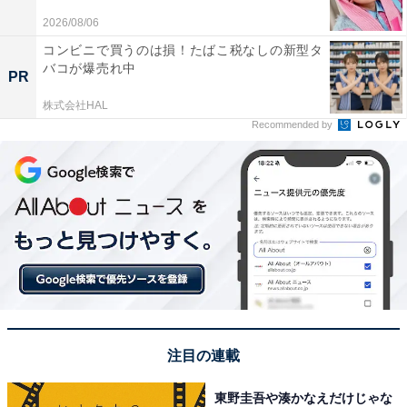
2026/08/06
コンビニで買うのは損！たばこ税なしの新型タ
バコが爆売れ中
PR
株式会社HAL
Recommended by
View this post on Instagram
注目の連載
A post shared by Ryohei Suzuki 鈴木亮平 (@ryoheisuzuki_cityhun
東野圭吾や湊かなえだけじゃな