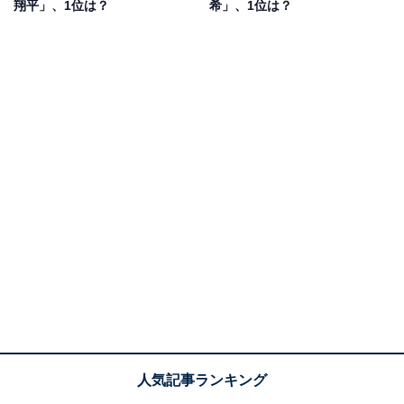
翔平」、1位は？
希」、1位は？
イックだなこの人という印象が一番強かったのを覚えて
いたから」（20代女性／埼玉県）などのコメントがあり
ました。
罪の声
Amazonで見る