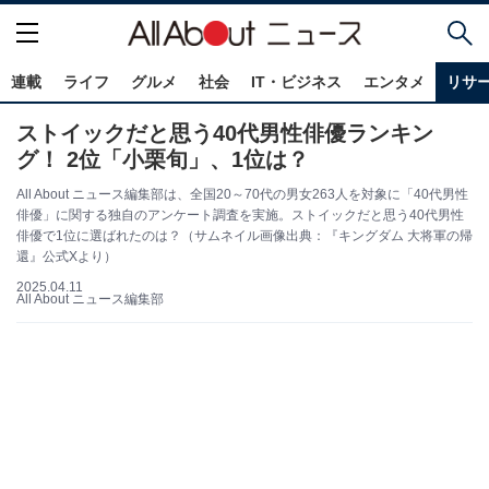
連載
ライフ
グルメ
社会
IT・ビジネス
エンタメ
リサ
ストイックだと思う40代男性俳優ランキン
グ！ 2位「小栗旬」、1位は？
All About ニュース編集部は、全国20～70代の男女263人を対象に「40代男性
俳優」に関する独自のアンケート調査を実施。ストイックだと思う40代男性
俳優で1位に選ばれたのは？（サムネイル画像出典：『キングダム 大将軍の帰
還』公式Xより）
2025.04.11
All About ニュース編集部