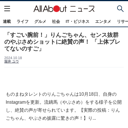
連載
ライフ
グルメ
社会
IT・ビジネス
エンタメ
リサ
「すごい腕前！」りんごちゃん、センス抜群
のやぶさめショットに絶賛の声！ 「上体ブレ
てないのすご」
2024.10.18
堀井 ユウ
ものまねタレントのりんごちゃんは10月18日、自身の
Instagramを更新。流鏑馬（やぶさめ）をする様子を公開
し、絶賛の声が寄せられています。【実際の投稿：りん
ごちゃん、やぶさめ披露に驚きの声！】り...