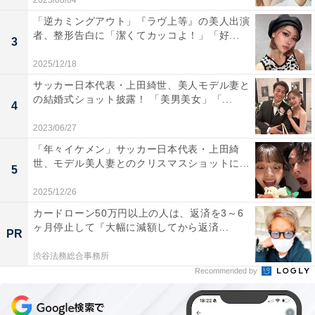
2023/08/04
「逆カミングアウト」『ラヴ上等』の美人出演
者、整形告白に「潔くてカッコよ！」「好...
3
2025/12/18
サッカー日本代表・上田綺世、美人モデル妻と
の結婚式ショット披露！ 「美男美女」「...
4
2023/06/27
「年々イケメン」サッカー日本代表・上田綺
世、モデル美人妻とのクリスマスショットに...
5
2025/12/26
カードローン50万円以上の人は、返済を3～6
ヶ月停止して『大幅に減額してから返済...
PR
渋谷法務総合事務所
Recommended by