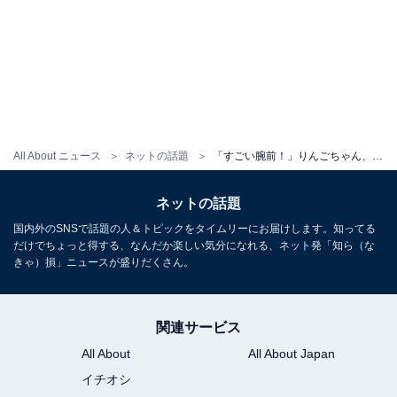
All About ニュース
ネットの話題
「すごい腕前！」りんごちゃん、センス抜群のやぶさめショットに絶賛の声！ 「上体ブレてないのすご」
ネットの話題
国内外のSNSで話題の人＆トピックをタイムリーにお届けします。知ってる
だけでちょっと得する、なんだか楽しい気分になれる、ネット発「知ら（な
きゃ）損」ニュースが盛りだくさん。
関連サービス
All About
All About Japan
イチオシ