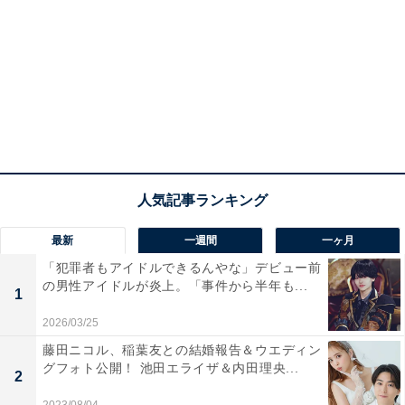
最新
一週間
一ヶ月
「犯罪者もアイドルできるんやな」デビュー前
の男性アイドルが炎上。「事件から半年も...
1
2026/03/25
藤田ニコル、稲葉友との結婚報告＆ウエディン
グフォト公開！ 池田エライザ＆内田理央...
2