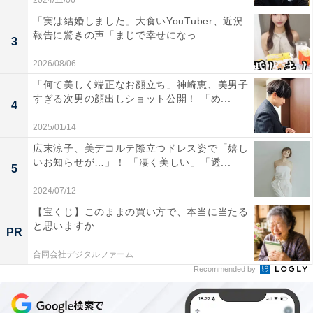
2024/11/06
「実は結婚しました」大食いYouTuber、近況
報告に驚きの声「まじで幸せになっ...
3
2026/08/06
「何て美しく端正なお顔立ち」神崎恵、美男子
すぎる次男の顔出しショット公開！ 「め...
4
2025/01/14
広末涼子、美デコルテ際立つドレス姿で「嬉し
いお知らせが…」！ 「凄く美しい」「透...
5
2024/07/12
【宝くじ】このままの買い方で、本当に当たる
と思いますか
PR
合同会社デジタルファーム
Recommended by