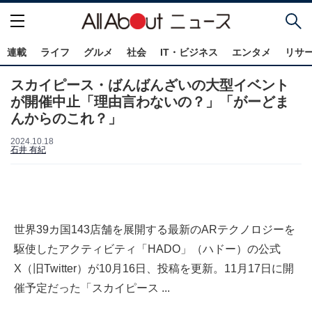
連載
ライフ
グルメ
社会
IT・ビジネス
エンタメ
リサ
スカイピース・ばんばんざいの大型イベント
が開催中止「理由言わないの？」「がーどま
んからのこれ？」
2024.10.18
石井 有紀
世界39カ国143店舗を展開する最新のARテクノロジーを
駆使したアクティビティ「HADO」（ハドー）の公式
X（旧Twitter）が10月16日、投稿を更新。11月17日に開
催予定だった「スカイピース ...