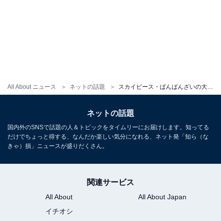
All About ニュース
ネットの話題
スカイピース・ばんばんざいの大型イベントが開催中止「理由言わないの？」「がーどまんからのこれ？」
ネットの話題
国内外のSNSで話題の人＆トピックをタイムリーにお届けします。知ってる
だけでちょっと得する、なんだか楽しい気分になれる、ネット発「知ら（な
きゃ）損」ニュースが盛りだくさん。
関連サービス
All About
All About Japan
イチオシ