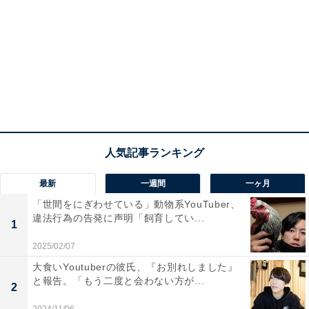
最新
一週間
一ヶ月
「世間をにぎわせている」動物系YouTuber、
違法行為の告発に声明「飼育してい...
1
2025/02/07
大食いYoutuberの彼氏、『お別れしました』
と報告。「もう二度と会わない方が...
2