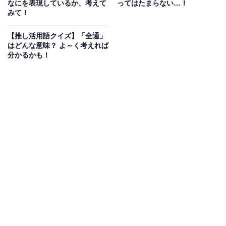
なにを表現しているか、考えて
ってはたまらない…！
みて！
こちらもおすすめ
【推し活用語クイズ】「干される」はどんな意
【推し活用語クイズ】「全通」
味？ ライブでこうなると悲しい…
はどんな意味？ よ～く考えれば
分かるかも！
1
2