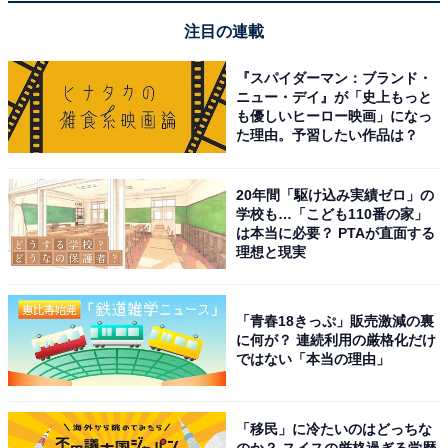
注目の連載
『スパイダーマン：ブランド・
ニュー・デイ』が「史上もっと
も優しいヒーロー映画」になっ
た理由。予習したい作品は？
20年間「駆け込み実績ゼロ」の
学校も…「こども110番の家」
は本当に必要？ PTAが直面する
理想と現実
「青春18きっぷ」販売激減の裏
に何が？ 連続利用の厳格化だけ
ではない「本当の理由」
「移民」に冷たいのはどっちな
のか？ スイスの厳格過ぎる学歴