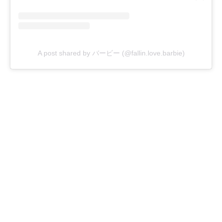
A post shared by バービー (@fallin.love.barbie)