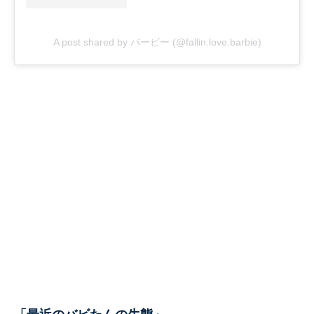
A post shared by バービー (@fallin.love.barbie)