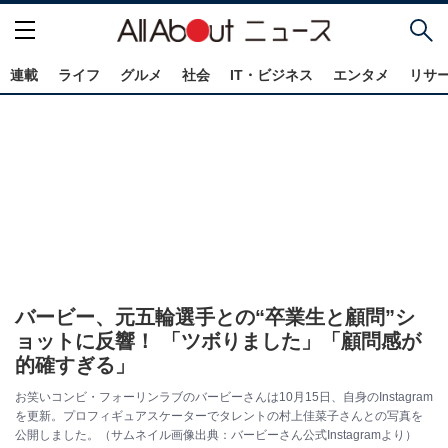
連載
ライフ
グルメ
社会
IT・ビジネス
エンタメ
リサ
バービー、元五輪選手との“卒業生と顧問”シ
ョットに反響！ 「ツボりました」「顧問感が
的確すぎる」
お笑いコンビ・フォーリンラブのバービーさんは10月15日、自身のInstagram
を更新。プロフィギュアスケーターでタレントの村上佳菜子さんとの写真を
公開しました。（サムネイル画像出典：バービーさん公式Instagramより）