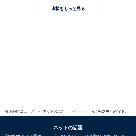
連載をもっと見る
All About ニュース
ネットの話題
バービー、元五輪選手との“卒業生と顧問”ショットに反響！ 「ツボりました」「顧問感が的確すぎる」
ネットの話題