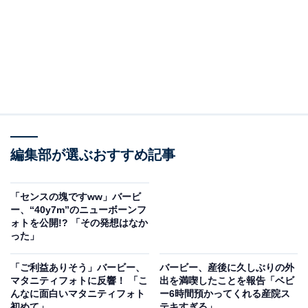
編集部が選ぶおすすめ記事
「センスの塊ですww」バービ
ー、“40y7m”のニューボーンフ
ォトを公開!? 「その発想はなか
った」
「ご利益ありそう」バービー、
バービー、産後に久しぶりの外
マタニティフォトに反響！ 「こ
出を満喫したことを報告「ベビ
んなに面白いマタニティフォト
ー6時間預かってくれる産院ス
初めて」
テキすぎる」