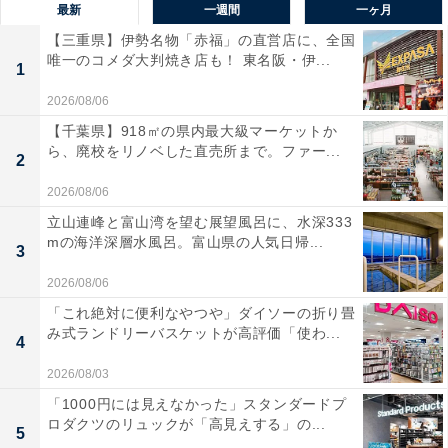
最新
一週間
一ヶ月
【三重県】伊勢名物「赤福」の直営店に、全国
唯一のコメダ大判焼き店も！ 東名阪・伊...
1
2026/08/06
【千葉県】918㎡の県内最大級マーケットか
ら、廃校をリノベした直売所まで。ファー...
2
2026/08/06
立山連峰と富山湾を望む展望風呂に、水深333
mの海洋深層水風呂。富山県の人気日帰...
3
2026/08/06
「これ絶対に便利なやつや」ダイソーの折り畳
み式ランドリーバスケットが高評価「使わ...
4
2026/08/03
「1000円には見えなかった」スタンダードプ
ロダクツのリュックが「高見えする」の...
5