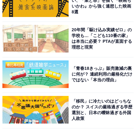
い、「業と罪」を描く『映画ち
いかわ』から強く連想した映画
8選
20年間「駆け込み実績ゼロ」の
学校も…「こども110番の家」
は本当に必要？ PTAが直面する
理想と現実
「青春18きっぷ」販売激減の裏
に何が？ 連続利用の厳格化だけ
ではない「本当の理由」
「移民」に冷たいのはどっちな
のか？ スイスの厳格過ぎる学歴
選別と、日本の曖昧過ぎる外国
人政策