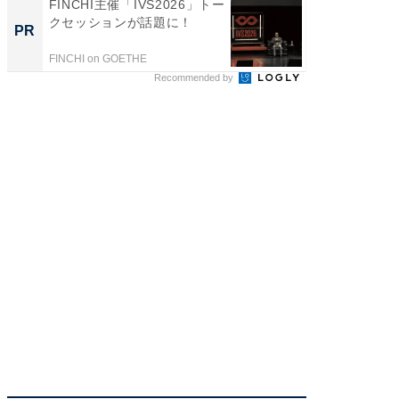
FINCHI主催「IVS2026」トー
【見城徹
クセッションが話題に！
も変わ
PR
PR
FINCHI on GOETHE
FINCHI o
Recommended by