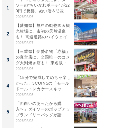
ソーの“ちいかわポーチ”が22
ーメン
1
1
0円で反響。ぬい活＆防災...
再現した
道...
2026/08/06
2026/08/0
【愛知県】無料の動物園＆観
【三重
光牧場に、市初の天然温泉
の直営
2
2
も！ 高速道路のハイウェイオ
ダ大判焼
ア...
伊...
2026/08/07
2026/08/0
【三重県】伊勢名物「赤福」
【千葉県
の直営店に、全国唯一のコメ
級マー
3
3
ダ大判焼き店も！ 東名阪・
ノベし
伊...
ー...
2026/08/06
2026/08/0
「15分で完成してめちゃ楽し
立山連
かった」3COINSの「モール
風呂に、
4
4
ドールトレカケースキッ...
層水風
帰...
2026/08/05
2026/08/0
「面白いのあったから購
「これ
入〜」ダイソーのポップアッ
ダイソ
5
5
プランドリーバッグが話
リーバ
題。“さま...
わ...
2026/08/03
2026/08/0