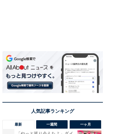
最新
一週間
一ヶ月
「やっと巡り会えたよ」ダイ
【兵庫