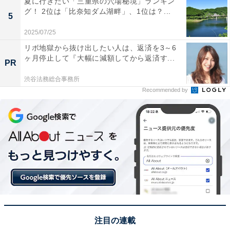
夏に行きたい「三重県の穴場秘境」ランキン
心に、オールジャンルで執筆中のライター。時々、店舗
グ！ 2位は「比奈知ダム湖畔」、1位は？...
5
取材などのリポート記事も担当。All AboutおよびAll
2025/07/25
About ニュースでのライター歴は5年。
リボ地獄から抜け出したい人は、返済を3～6
ヶ月停止して『大幅に減額してから返済す...
PR
11位までの全ランキング結果を見
渋谷法務総合事務所
次ページ
る！
Recommended by
注目の連載