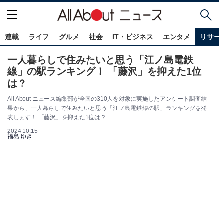
連載
ライフ
グルメ
社会
IT・ビジネス
エンタメ
リサ
一人暮らしで住みたいと思う「江ノ島電鉄
線」の駅ランキング！ 「藤沢」を抑えた1位
は？
All About ニュース編集部が全国の310人を対象に実施したアンケート調査結
果から、一人暮らしで住みたいと思う「江ノ島電鉄線の駅」ランキングを発
表します！ 「藤沢」を抑えた1位は？
2024.10.15
福島 ゆき