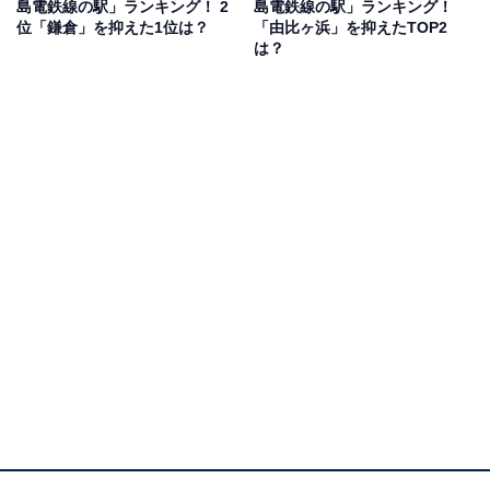
島電鉄線の駅」ランキング！ 2
島電鉄線の駅」ランキング！
位「鎌倉」を抑えた1位は？
「由比ヶ浜」を抑えたTOP2
は？
1位：鎌倉
1位は「鎌倉」駅。源頼朝が鎌倉幕府を開いた地として
歴史的遺産が数多く現存する、日本を代表する人気観光
スポットです。江ノ島電鉄線のほかにJR東日本が乗り入