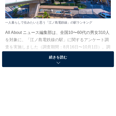
一人暮らしで住みたいと思う「江ノ島電鉄線」の駅ランキング
All About ニュース編集部は、全国10〜60代の男女310人
を対象に、「江ノ島電鉄線の駅」に関するアンケート調
査を実施しました（調査期間：8月16日〜10月1日）。調
査結果から今回は、「一人暮らしで住みたいと思う江ノ
続きを読む
島電鉄線の駅」ランキングを発表します。
＞11位までの全ランキング結果を見る
2位：藤沢
2位は「藤沢」駅。江ノ島電鉄線のほかにJR東日本、小
田急電鉄が乗り入れ、横浜、新宿など各方面への交通ア