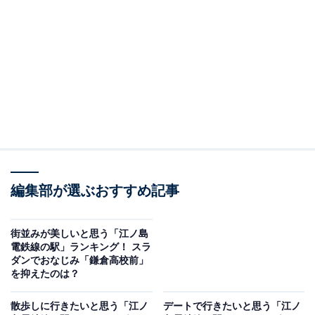
クセスに優れたターミナル駅として多くの人が利用して
います。駅周辺には、買い物に便利な商業施設だけでな
く、藤沢市役所や図書館などの公共施設も集まり、駅か
ら少し離れると自然豊かな落ち着いた雰囲気に包まれま
す。
回答者からは「江ノ島電鉄の線の中でも家賃が安く交通
の便も困らない方だと感じるため」（20代女性／神奈川
県）、「スーパー、デパート、飲食店などが充実してお
り、一人でカジュアルに食べられるお店が充実している
編集部が選ぶおすすめ記事
から」（40代女性／神奈川県）、「一人暮らしに必要な
インフラがある程度整っているほか、交通の便が良さそ
街並みが美しいと思う「江ノ島
電鉄線の駅」ランキング！ スラ
うだから」（20代女性／東京都）、「スーパーであった
ダンでおなじみ「鎌倉高校前」
り、医療施設などが現実的に過ごすのには最適だからで
を抑えたのは？
す」（40代男性／千葉県）などの声がありました。
散歩しに行きたいと思う「江ノ
デートで行きたいと思う「江ノ