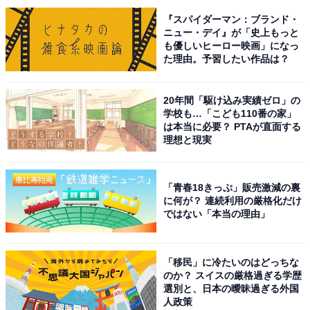
『スパイダーマン：ブランド・
ニュー・デイ』が「史上もっと
も優しいヒーロー映画」になっ
た理由。予習したい作品は？
こちらもおすすめ
住みたいと思う「江ノ島電鉄線の駅」ランキン
20年間「駆け込み実績ゼロ」の
グ！ 2位「藤沢」を抑えた1位は？
学校も…「こども110番の家」
は本当に必要？ PTAが直面する
理想と現実
「青春18きっぷ」販売激減の裏
に何が？ 連続利用の厳格化だけ
ではない「本当の理由」
1
2
「移民」に冷たいのはどっちな
のか？ スイスの厳格過ぎる学歴
選別と、日本の曖昧過ぎる外国
人政策