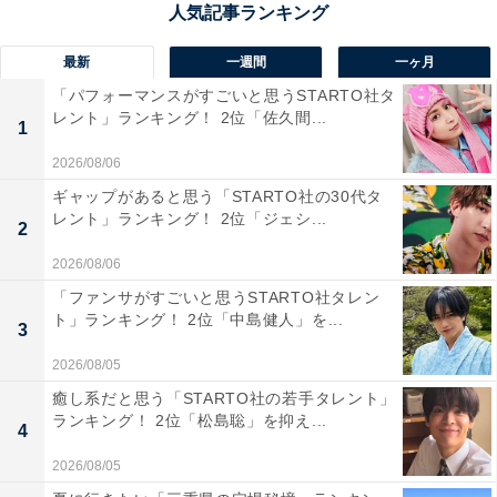
れ、神奈川県内各方面や都心への交通アクセスも良好。
古都の趣を感じる美しい街並みには、鎌倉にしかないカ
最新
一週間
一ヶ月
フェやレストランなどが立ち並びます。
「パフォーマンスがすごいと思うSTARTO社タ
レント」ランキング！ 2位「佐久間...
1
回答者からは「うち鎌倉って言いたいから」（30代男性
2026/08/06
／埼玉県）、「定年した際1人でゆっくり暮らしたいか
ギャップがあると思う「STARTO社の30代タ
ら」（30代男性／大分県）、「毎日、いろんなところを
レント」ランキング！ 2位「ジェシ...
2
散歩して写真を撮ったりするだけでもとても楽しめそう
2026/08/06
だからです」（30代男性／北海道）、「落ち着いたカフ
「ファンサがすごいと思うSTARTO社タレン
ェ等1人で行きやすいお店がありそうだから」（30代女
ト」ランキング！ 2位「中島健人」を...
3
性／愛媛県）などのコメントが寄せられました。
2026/08/05
※回答者のコメントは原文ママです
癒し系だと思う「STARTO社の若手タレント」
ランキング！ 2位「松島聡」を抑え...
4
この記事の筆者：福島 ゆき プロフィール
2026/08/05
アニメや漫画のレビュー、エンタメトピックスなどを中