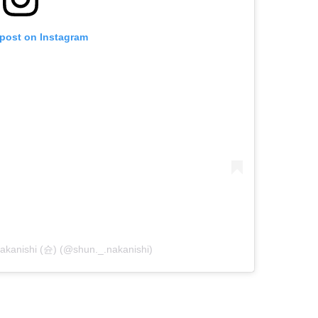
 post on Instagram
akanishi (슌) (@shun._.nakanishi)