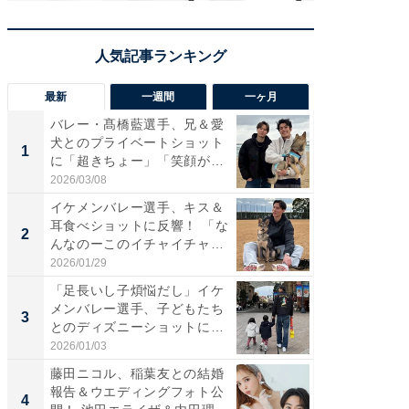
最新
一週間
一ヶ月
バレー・髙橋藍選手、兄＆愛
「さす
犬とのプライベートショット
は」高
1
1
に「超きちょー」「笑顔が見
災地を
れ...
「カ...
2026/03/08
2026/08/0
イケメンバレー選手、キス＆
「え、
耳食べショットに反響！ 「な
芸人、2
2
2
んなのーこのイチャイチャ
エットに
感...
2026/01/29
2026/08/0
「足長いし子煩悩だし」イケ
「脚が
メンバレー選手、子どもたち
横川尚
3
3
とのディズニーショットに
ムキな姿
「か...
刃...
2026/01/03
2026/08/0
藤田ニコル、稲葉友との結婚
「脳がバ
報告＆ウエディングフォト公
装姿が話
4
4