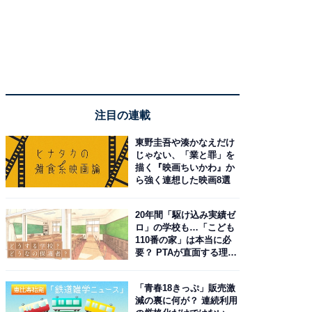
注目の連載
東野圭吾や湊かなえだけ
じゃない、「業と罪」を
描く『映画ちいかわ』か
ら強く連想した映画8選
20年間「駆け込み実績ゼ
ロ」の学校も…「こども
110番の家」は本当に必
要？ PTAが直面する理想
と現実
「青春18きっぷ」販売激
減の裏に何が？ 連続利用