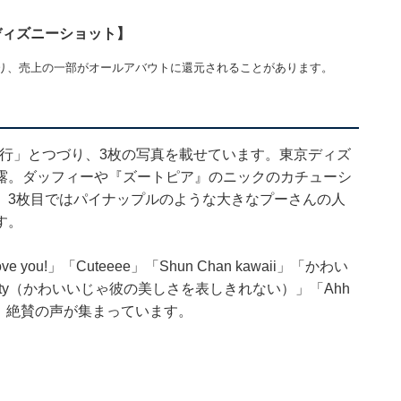
ディズニーショット】
り、売上の一部がオールアバウトに還元されることがあります。
旅行」とつづり、3枚の写真を載せています。東京ディズ
露。ダッフィーや『ズートピア』のニックのカチューシ
。3枚目ではパイナップルのような大きなプーさんの人
す。
u!」「Cuteeee」「Shun Chan kawaii」「かわい
e his beauty（かわいいじゃ彼の美しさを表しきれない）」「Ahh
」と、絶賛の声が集まっています。