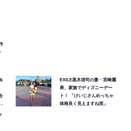
作
ン
＆
EXILE黒木啓司の妻・宮崎麗
果、家族でディズニーデー
を
ト！ 「けいじさんめっちゃ
体格良く見えますね笑」
グ