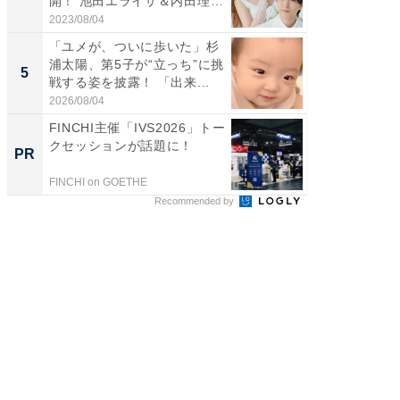
開！ 池田エライザ＆内田理
のお父さ
央...
2023/08/04
2026/08/0
「ユメが、ついに歩いた」杉
「急に
浦太陽、第5子が“立っち”に挑
る」広
5
5
戦する姿を披露！ 「出来...
ョット
た」の..
2026/08/04
2026/08/0
FINCHI主催「IVS2026」トー
GOETH
クセッションが話題に！
を組み
PR
PR
FINCHI on GOETHE
FINCHI o
Recommended by