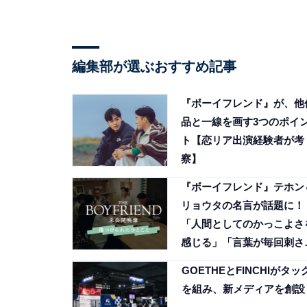
編集部が選ぶおすすめ記事
『ボーイフレンド』が、他
品と一線を画す3つのポイ
ト【恋リア出演経験者が考
察】
『ボーイフレンド』テホン
リョウタの名言が話題に！
「人間としてのかっこよさ
感じる」「言葉が毎回刺さ
る」
GOETHEとFINCHIがタッ
を組み、新メディアを創設